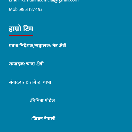
Email:
ktmdainikofficial@gmail.com
Mob :9851187493
हाम्रो टिम
प्रबन्ध निर्देशक/सञ्चालक: नेत्र क्षेत्री
सम्पादक: चन्दा क्षेत्री
संवाददाता: राजेन्द्र थापा
:बिनिता पौडेल
:जिबन नेपाली