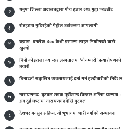
धनुषा जिल्ला अदालतद्वारा पाँच हजार २१६ मुद्दा फर्छ्यौट
२
रौतहटमा गुडिरहेको पेट्रोल ट्यांकरमा आगलागी
३
बझाङ–बनलेक ४०० केभी प्रसारण लाइन निर्माणको बाटो
४
खुल्यो
बिपी कोइराला क्यान्सर अस्पतालमा ‘बोनम्यारो’ प्रत्यारोपणको
५
तयारी
बिनादर्ता सञ्चालित व्यवसायलाई दर्ता गर्न हल्दीबारीको निर्देशन
६
नारायणगढ–बुटवल सडक पूर्वीखण्ड विस्तार अन्तिम चरणमा :
७
अब दुई घण्टामा नारायणगढदेखि बुटवल
देशभर मनसुन सक्रिय, यी भूभागमा भारी वर्षाको सम्भावना
८