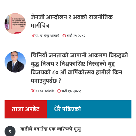
जेनजी आन्दोलन र अबको राजनीतिक
मार्गचित्र
प्रा. डा. ईन्दु आचार्य
भदौ २९ २०८२
चिनियाँ जनताको जापानी आक्रमण विरुद्दको
युद्ध विजय र विश्वफासिष्ट विरुद्दको युद्द
विजयको ८० औं वार्षिकोत्सव हामीले किन
मनाउनुपर्दछ ?
KTM Dainik
भदौ १४ २०८२
ताजा अपडेट
धेरै पढिएको
बाढीले बगाउँदा एक व्यक्तिको मृत्यु
१