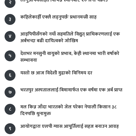
लागुऔषधसहित विभिन्न स्थानबाट २० जना पक्राउ
२
कहिलेकाहीँ एक्लै लड्नुपर्छः प्रधानमन्त्री साह
३
आइपिपीसँगको नयाँ सहमतिले विद्युत् प्राधिकरणलाई एक
४
अर्बभन्दा बढी दायित्वको जोखिम
देशभर मनसुनी वायुको प्रभाव, केही स्थानमा भारी वर्षाको
५
सम्भावना
यस्तो छ आज विदेशी मुद्राको विनिमय दर
६
भरतपुर अस्पताललाई बिमामार्फत एक वर्षमा एक अर्ब प्राप्त
७
मल किन्न जाँदा भारतको जेल परेका नेपाली किसान ३८
८
दिनपछि थुनामुक्त
आयोगद्वारा एलपी ग्यास आपूर्तिलाई सहज बनाउन आग्रह
९