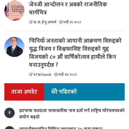
जेनजी आन्दोलन र अबको राजनीतिक
मार्गचित्र
प्रा. डा. ईन्दु आचार्य
भदौ २९ २०८२
चिनियाँ जनताको जापानी आक्रमण विरुद्दको
युद्ध विजय र विश्वफासिष्ट विरुद्दको युद्द
विजयको ८० औं वार्षिकोत्सव हामीले किन
मनाउनुपर्दछ ?
KTM Dainik
भदौ १४ २०८२
ताजा अपडेट
धेरै पढिएको
झापामा मतदाता नामावलीमा नाम दर्ता गर्न राष्ट्रिय परिचयपत्रको
१
प्रयोग बढ्दो