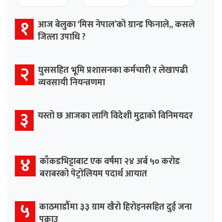
१
आज बेलुका ‘मिस नेपाल’को ग्रान्ड फिनाले,, कसले
जित्ला उपाधि ?
२
घुससहित भूमि प्रशासनका कर्मचारी र लेखापढी
व्यवसायी नियन्त्रणमा
३
यस्तो छ आजका लागि विदेशी मुद्राको विनिमयदर
४
काँकडभिट्टाबाट एक वर्षमा २४ अर्ब ५० करोड
बराबरको पेट्रोलियम पदार्थ आयात
५
काठमाडौँमा ३३ ग्राम खैरो हिरोइनसहित दुई जना
पक्राउ