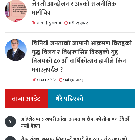
जेनजी आन्दोलन र अबको राजनीतिक
मार्गचित्र
प्रा. डा. ईन्दु आचार्य
भदौ २९ २०८२
चिनियाँ जनताको जापानी आक्रमण विरुद्दको
युद्ध विजय र विश्वफासिष्ट विरुद्दको युद्द
विजयको ८० औं वार्षिकोत्सव हामीले किन
मनाउनुपर्दछ ?
KTM Dainik
भदौ १४ २०८२
ताजा अपडेट
धेरै पढिएको
अहिलेसम्म सरकारी आँखा अस्पताल छैन, कोशीमा बनाउँदैछौँः
१
मन्त्री मेहता
सैन्य संख्या बढाएर शिक्षा–रोजगारी बेवास्ता गर्नु सरकारको