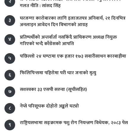
२
गलत नीति : सांसद सिंह
घरजग्गा कारोबारका लागि इजाजतपत्र अनिवार्य, २१ दिनभित्र
३
अनलाइन आवेदन दिन विभागको आग्रह
प्रतिष्पर्धीको अन्तर्वार्ता नसकिँदै प्राधिकरण अध्यक्ष नियुक्त
४
गरिएको भन्दै काँग्रेसको आपत्ति
पछिल्लो २४ घण्टामा एक हजार १७३ सवारीसाधन कारबाहीमा
५
फिलिपिन्समा पहिरोमा परी चार जनाको मृत्यु
६
सशस्त्रका ३३ एसपी सरुवा (सूचीसहित)
७
नेप्से परिसूचक दोहोरो अङ्कले घट्यो
८
राष्ट्रियसभामा सङ्क्रामक पशु रोग नियन्त्रण विधेयक, २०८३ पेस
९