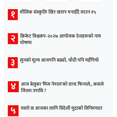
१
मौलिक संस्कृतिः खिर खाएर मनाइँदै साउन १५
२
क्रिकेट विश्वकप-२०२७ आयोजक देशहरूको नाम
घोषणा
३
सुनको मूल्य आजपनि बढ्यो, चाँदी पनि महँगियो
४
आज बेलुका ‘मिस नेपाल’को ग्रान्ड फिनाले,, कसले
जित्ला उपाधि ?
५
यस्तो छ आजका लागि विदेशी मुद्राको विनिमयदर