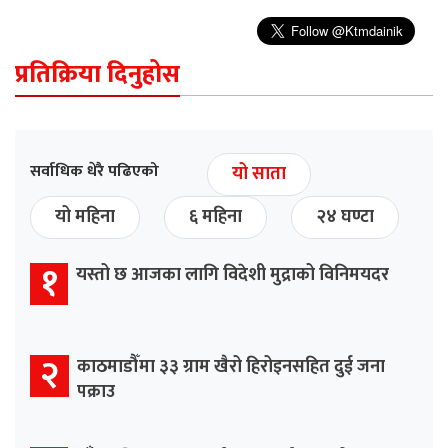
प्रतिक्रिया दिनुहोस
सर्वाधिक धेरै पढिएको
यो साता
यो महिना
६ महिना
२४ घण्टा
१
यस्तो छ आजका लागि विदेशी मुद्राको विनिमयदर
२
काठमाडौँमा ३३ ग्राम खैरो हिरोइनसहित दुई जना
पक्राउ