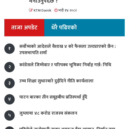
मनाउनुपर्दछ ?
KTM Dainik
भदौ १४ २०८२
ताजा अपडेट
धेरै पढिएको
सर्वोच्चको आदेशले वैशाख ४ को फैसला उल्ट्याएको छैन :
१
उपसभापति शर्मा
कांग्रेसले जिम्मेवार र परिपक्व भूमिका निर्वाह गर्छ: निधि
२
उच्च शिक्षा सुधारबारे दुईदिने नीति कार्यशाला
३
पाटन बारका तीन समूहबीच प्रतिस्पर्धा हुँदै
४
जुम्लामा ४८ करोड राजस्व संकलन
५