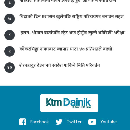
पहिरोले तातोपानी नाका अवरुद्ध हुँदा आयात–निर्यात ठप्प
६
बिदाको दिन प्रशासन खुलेपछि राष्ट्रिय परिचयपत्र बनाउन सहज
७
‘इरान–ओमान वार्तापछि स्ट्रेट अफ होर्मुज खुल्ने अमेरिकी अपेक्षा’
८
काँकरभिट्टा नाकाबाट व्यापार घाटा ४० प्रतिशतले बढ्यो
९
शेरबहादुर देउवाको स्वदेश फर्किने मिति परिवर्तन
१०
Facebook
Twitter
Youtube