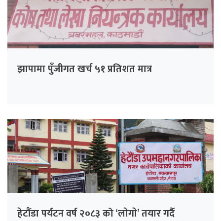
झापामा पुँजीगत खर्च ५१ प्रतिशत मात्र
हेटौंडा पर्यटन वर्ष २०८३ को ‘लाेगाे’ तयार गर्दै