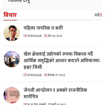
चिलिया टापु
विचार
सबै
पहिला नागरिक त बनाैं!
KTM Dainik
जेठ २७ २०८३
खेल क्षेत्रलाई उद्योगको रूपमा विकास गर्दै
आर्थिक समृद्धिको आधार बनाउने अभियानमा:
इश्वर जिसी
KTM Dainik
वैशाख २५ २०८३
जेनजी आन्दोलन र अबको राजनीतिक
मार्गचित्र
प्रा. डा. ईन्दु आचार्य
भदौ २९ २०८२