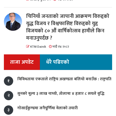
चिनियाँ जनताको जापानी आक्रमण विरुद्दको
युद्ध विजय र विश्वफासिष्ट विरुद्दको युद्द
विजयको ८० औं वार्षिकोत्सव हामीले किन
मनाउनुपर्दछ ?
KTM Dainik
भदौ १४ २०८२
ताजा अपडेट
धेरै पढिएको
विविधतामा एकताले राष्ट्रिय अखण्डता बलियो बनाउँछ : राष्ट्रपति
१
सुनको मूल्य ३ लाख नाघ्यो, तोलामा ४ हजार ८ सयले वृद्धि
२
गोसाइँकुण्डमा जनैपूर्णिमा मेलाको तयारी
३