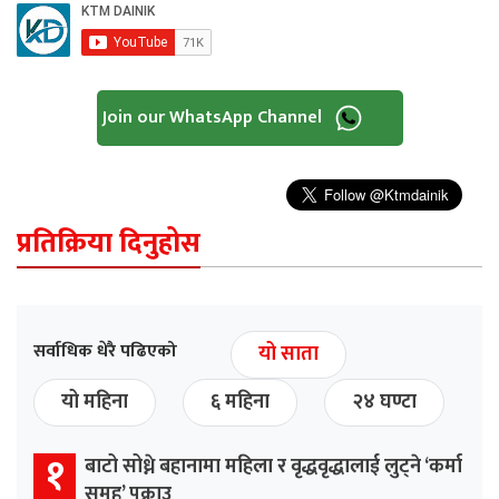
Join our WhatsApp Channel
प्रतिक्रिया दिनुहोस
सर्वाधिक धेरै पढिएको
यो साता
यो महिना
६ महिना
२४ घण्टा
१
बाटो सोध्ने बहानामा महिला र वृद्धवृद्धालाई लुट्ने ‘कर्मा
समूह’ पक्राउ