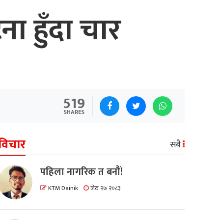
ना हुँदा चार
519
SHARES
विचार
सबै
पहिला नागरिक त बनाैं!
KTM Dainik
जेठ २७ २०८३