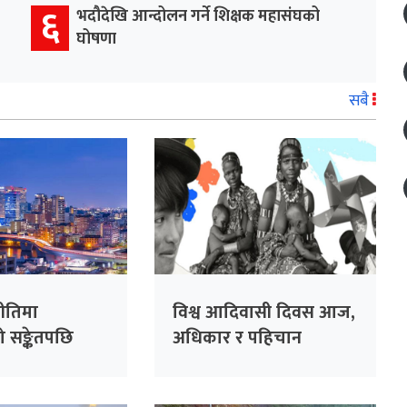
६
भदौदेखि आन्दोलन गर्ने शिक्षक महासंघको
घोषणा
सबै
ीतिमा
विश्व आदिवासी दिवस आज,
ो सङ्केतपछि
अधिकार र पहिचान
िन्ता
संरक्षणमा जोड