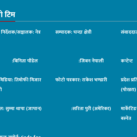
रो टिम
ध निर्देशक/सञ्चालक: नेत्र
सम्पादक: चन्दा क्षेत्री
संवाददात
िनिता पौडेल
:जिबन नेपाली
कन्टेन्
िमिडिया: तिमोफी मिजार
फोटो पत्रकार: राकेश भण्डारी
प्रदेश प्र
ी
(पोखरा)
ल: सुम्मा थापा (जापान)
:सरिता पुरी (अमेरिका)
मार्केटि
बस्नेत