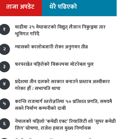
ताजा अपडेट
धेरै पढिएको
माडीमा २५ मेघावाटको विद्युत् लैजान निकुञ्जमा तार
१
भूमिगत गरिँदै
ग्यासको कालोबजारी रोक्न अनुगमन तीव्र
२
फापरखेत पहिरोको विकल्पमा मोटरेबल पुल
३
प्रदेशमा तीन दलको सरकार बनाउने प्रस्ताव अस्वीकार
४
गरेका हौँ : सभापति थापा
कान्ति राजमार्ग स्तरोन्नतिमा ५० प्रतिशत प्रगति, समयमै
५
सक्ने निर्माण कम्पनीको दाबी
नेपालको पहिलो ‘कमेडी एक्ट’ रियालिटी शो ‘सुपर कमेडी
६
लिग’ घोषणा, राजेश हमाल मुख्य निर्णायक