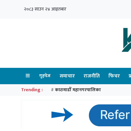
२०८३ साउन २४ आइतबार
गृहपेज
समाचार
राजनीति
फिचर
प
Trending :
काठमाडौँ महानगरपालिका
#