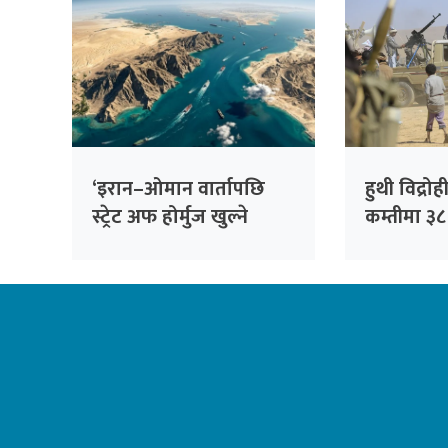
‘इरान–ओमान वार्तापछि
हुथी विद्र
स्ट्रेट अफ होर्मुज खुल्ने
कम्तीमा ३
अमेरिकी अपेक्षा’
मृत्यु