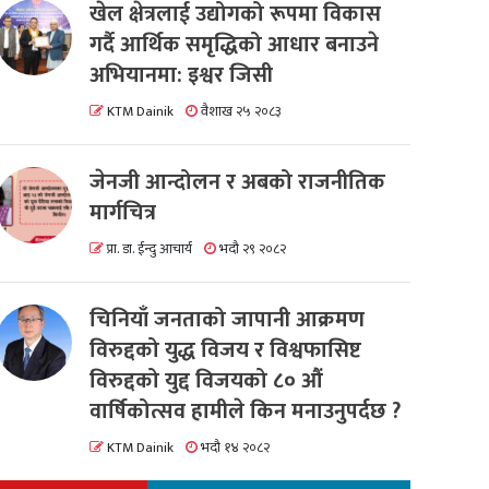
खेल क्षेत्रलाई उद्योगको रूपमा विकास
गर्दै आर्थिक समृद्धिको आधार बनाउने
अभियानमा: इश्वर जिसी
KTM Dainik
वैशाख २५ २०८३
जेनजी आन्दोलन र अबको राजनीतिक
मार्गचित्र
प्रा. डा. ईन्दु आचार्य
भदौ २९ २०८२
चिनियाँ जनताको जापानी आक्रमण
विरुद्दको युद्ध विजय र विश्वफासिष्ट
विरुद्दको युद्द विजयको ८० औं
वार्षिकोत्सव हामीले किन मनाउनुपर्दछ ?
KTM Dainik
भदौ १४ २०८२