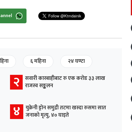
hannel
हिना
६ महिना
२४ घण्टा
२
सवारी कारबाहीबाट रु एक करोड ३३ लाख
राजस्व सङ्कलन
४
युक्रेनी ड्रोन समुद्री तटमा खस्दा रुसमा सात
जनाको मृत्यु, ४० घाइते