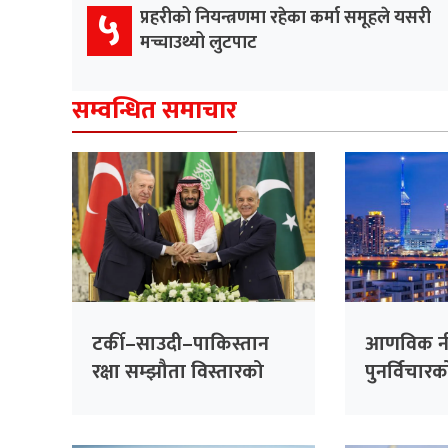
५
प्रहरीको नियन्त्रणमा रहेका कर्मा समूहले यसरी
मच्चाउथ्यो लुटपाट
सम्वन्धित समाचार
टर्की–साउदी–पाकिस्तान
आणविक न
रक्षा सम्झौता विस्तारको
पुनर्विचारक
तयारी
जापानमा च