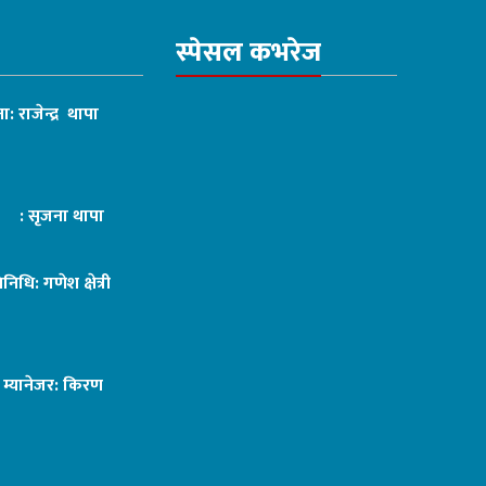
स्पेसल कभरेज
ा: राजेन्द्र थापा
ट : सृजना थापा
तिनिधि: गणेश क्षेत्री
ङ म्यानेजर: किरण