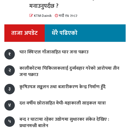
मनाउनुपर्दछ ?
KTM Dainik
भदौ १४ २०८२
ताजा अपडेट
धेरै पढिएको
चार क्विन्टल गाँजासहित चार जना पक्राउ
१
कालीकोटमा चिकित्सकलाई दुर्व्यवहार गरेको आरोपमा तीन
२
जना पक्राउ
कृषिउपज सङ्कलन तथा बजारीकरण केन्द्र निर्माण हुँदै
३
दश वर्षीय छोरासहित मेची-महाकाली साइकल यात्रा
४
बन्द र घाटामा रहेका उद्योगमा सुधारका संकेत देखिए :
५
प्रधानमन्त्री बालेन