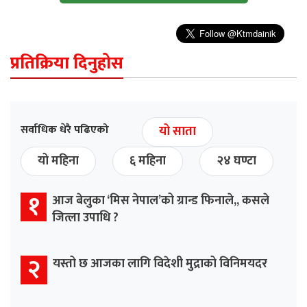
प्रतिक्रिया दिनुहोस
सर्वाधिक धेरै पढिएको
यो साता
यो महिना
६ महिना
२४ घण्टा
१
आज बेलुका ‘मिस नेपाल’को ग्रान्ड फिनाले,, कसले
जित्ला उपाधि ?
२
यस्तो छ आजका लागि विदेशी मुद्राको विनिमयदर