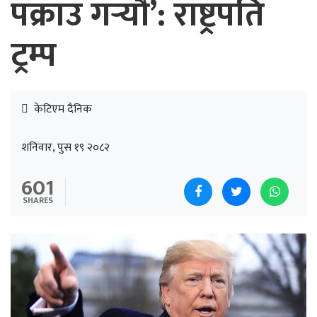
पक्राउ गर्‍यौँ’: राष्ट्रपति
ट्रम्प
केटिएम दैनिक
शनिवार, पुस १९ २०८२
601
SHARES