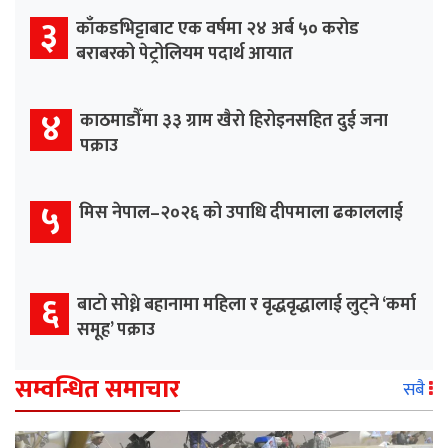
३
काँकडभिट्टाबाट एक वर्षमा २४ अर्ब ५० करोड
बराबरको पेट्रोलियम पदार्थ आयात
४
काठमाडौँमा ३३ ग्राम खैरो हिरोइनसहित दुई जना
पक्राउ
५
मिस नेपाल–२०२६ को उपाधि दीपमाला ढकाललाई
६
बाटो सोध्ने बहानामा महिला र वृद्धवृद्धालाई लुट्ने ‘कर्मा
समूह’ पक्राउ
सम्वन्धित समाचार
सबै