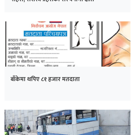
बाँकेमा थपिए ८१ हजार मतदाता