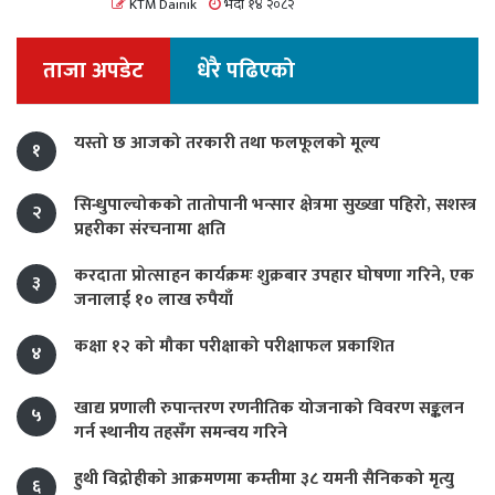
KTM Dainik
भदौ १४ २०८२
ताजा अपडेट
धेरै पढिएको
यस्तो छ आजको तरकारी तथा फलफूलको मूल्य
१
सिन्धुपाल्चोकको तातोपानी भन्सार क्षेत्रमा सुख्खा पहिरो, सशस्त्र
२
प्रहरीका संरचनामा क्षति
करदाता प्रोत्साहन कार्यक्रमः शुक्रबार उपहार घोषणा गरिने, एक
३
जनालाई १० लाख रुपैयाँ
कक्षा १२ को मौका परीक्षाको परीक्षाफल प्रकाशित
४
खाद्य प्रणाली रुपान्तरण रणनीतिक योजनाको विवरण सङ्कलन
५
गर्न स्थानीय तहसँग समन्वय गरिने
हुथी विद्रोहीको आक्रमणमा कम्तीमा ३८ यमनी सैनिकको मृत्यु
६