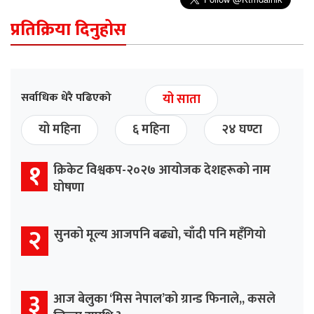
प्रतिक्रिया दिनुहोस
सर्वाधिक धेरै पढिएको
यो साता
यो महिना
६ महिना
२४ घण्टा
१
क्रिकेट विश्वकप-२०२७ आयोजक देशहरूको नाम
घोषणा
२
सुनको मूल्य आजपनि बढ्यो, चाँदी पनि महँगियो
३
आज बेलुका ‘मिस नेपाल’को ग्रान्ड फिनाले,, कसले