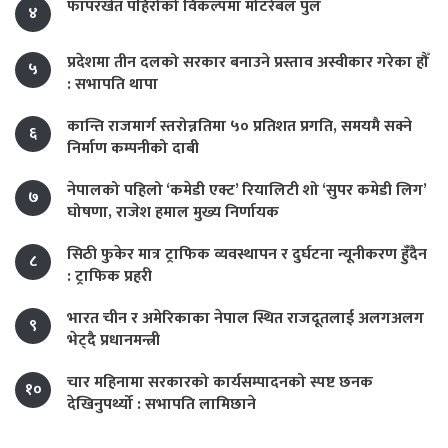
फापरखेत पहिरोको विकल्पमा मोटरेबल पुल
४
प्रदेशमा तीन दलको सरकार बनाउने प्रस्ताव अस्वीकार गरेका हौँ
५
: सभापति थापा
कान्ति राजमार्ग स्तरोन्नतिमा ५० प्रतिशत प्रगति, समयमै सक्ने
६
निर्माण कम्पनीको दाबी
नेपालको पहिलो ‘कमेडी एक्ट’ रियालिटी शो ‘सुपर कमेडी लिग’
७
घोषणा, राजेश हमाल मुख्य निर्णायक
सिठी फुकेर मात्र ट्राफिक व्यवस्थापन र दुर्घटना न्यूनीकरण हुँदैन
८
: ट्राफिक प्रहरी
भारत चीन र अमेरिकाका नेपाल स्थित राजदूतलाई अलगअलग
९
भेट्दै प्रधानमन्त्री
चार महिनामा सरकारको कार्यसम्पादनको स्पष्ट छनक
१०
देखिनुपर्थ्यो : सभापति लामिछाने