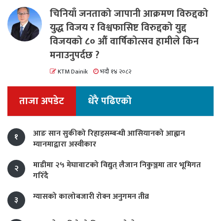
चिनियाँ जनताको जापानी आक्रमण विरुद्दको
युद्ध विजय र विश्वफासिष्ट विरुद्दको युद्द
विजयको ८० औं वार्षिकोत्सव हामीले किन
मनाउनुपर्दछ ?
KTM Dainik
भदौ १४ २०८२
ताजा अपडेट
धेरै पढिएको
आङ सान सुकीको रिहाइसम्बन्धी आसियानको आह्वान
१
म्यानमाद्वारा अस्वीकार
माडीमा २५ मेघावाटको विद्युत् लैजान निकुञ्जमा तार भूमिगत
२
गरिँदै
ग्यासको कालोबजारी रोक्न अनुगमन तीव्र
३