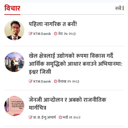
विचार
सबै
पहिला नागरिक त बनाैं!
KTM Dainik
जेठ २७ २०८३
खेल क्षेत्रलाई उद्योगको रूपमा विकास गर्दै
आर्थिक समृद्धिको आधार बनाउने अभियानमा:
इश्वर जिसी
KTM Dainik
वैशाख २५ २०८३
जेनजी आन्दोलन र अबको राजनीतिक
मार्गचित्र
प्रा. डा. ईन्दु आचार्य
भदौ २९ २०८२