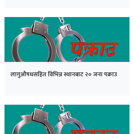
लागुऔषधसहित विभिन्न स्थानबाट २० जना पक्राउ