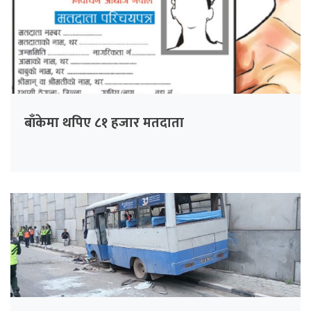
बाँकेमा थपिए ८१ हजार मतदाता