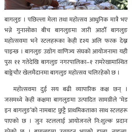
बागलुङ । पछिल्ला मेला तथा महोत्सव आधुनिक मात्रै भए
भन्ने गुनासोका बीच बागलुङमा जारी आठौँ बागलुङ
महोत्सवमा भने स्टलहरूका केही दृश्य अलि फरक देख्न
पाइन्छ । बागलुङ उद्योग वाणिज्य संघको आयोजनामा यही
पुस ११ गतेदेखि बागलुङ नगरपालिका–१ रामरेखामास्थित
बाङ्गेचौर खेलमैदानमा बागलुङ महोत्सव चलिरहेको छ ।
महोत्सवमा दुई सय बढी व्यापारिक कक्ष छन् ।
जसमध्ये केही कक्षमा बागलुङमा उत्पादित सामग्रीले ‘मेड
इन बागलुङ’को नामबाट छुट्टै प्राथमिकताका साथ स्टलहरू
पाएको छ । जुन स्टललाई आयोजनले नि:शुल्क प्रदान
गरेको छ । बागलुङमा उत्पादन भएको डाला, नाङ्ला,