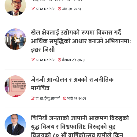
KTM Dainik
जेठ २७ २०८३
खेल क्षेत्रलाई उद्योगको रूपमा विकास गर्दै
आर्थिक समृद्धिको आधार बनाउने अभियानमा:
इश्वर जिसी
KTM Dainik
वैशाख २५ २०८३
जेनजी आन्दोलन र अबको राजनीतिक
मार्गचित्र
प्रा. डा. ईन्दु आचार्य
भदौ २९ २०८२
चिनियाँ जनताको जापानी आक्रमण विरुद्दको
युद्ध विजय र विश्वफासिष्ट विरुद्दको युद्द
विजयको ८० औं वार्षिकोत्सव हामीले किन