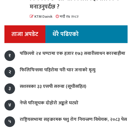
मनाउनुपर्दछ ?
KTM Dainik
भदौ १४ २०८२
ताजा अपडेट
धेरै पढिएको
पछिल्लो २४ घण्टामा एक हजार १७३ सवारीसाधन कारबाहीमा
१
फिलिपिन्समा पहिरोमा परी चार जनाको मृत्यु
२
सशस्त्रका ३३ एसपी सरुवा (सूचीसहित)
३
नेप्से परिसूचक दोहोरो अङ्कले घट्यो
४
राष्ट्रियसभामा सङ्क्रामक पशु रोग नियन्त्रण विधेयक, २०८३ पेस
५