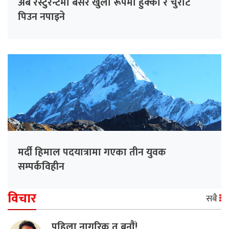
अब रेस्टुरेन्टमा बसेर खुला रूपमा हुक्का र चुरोट
पिउन नपाइने
मर्दी हिमाल पदयात्रामा गएका तीन युवक
सम्पर्कविहीन
विचार
सबै
पहिला नागरिक त बनाैं!