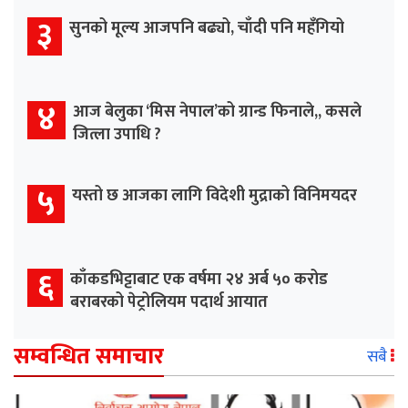
३
सुनको मूल्य आजपनि बढ्यो, चाँदी पनि महँगियो
४
आज बेलुका ‘मिस नेपाल’को ग्रान्ड फिनाले,, कसले
जित्ला उपाधि ?
५
यस्तो छ आजका लागि विदेशी मुद्राको विनिमयदर
६
काँकडभिट्टाबाट एक वर्षमा २४ अर्ब ५० करोड
बराबरको पेट्रोलियम पदार्थ आयात
सम्वन्धित समाचार
सबै