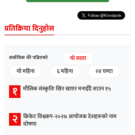
प्रतिक्रिया दिनुहोस
सर्वाधिक धेरै पढिएको
यो साता
यो महिना
६ महिना
२४ घण्टा
१
मौलिक संस्कृतिः खिर खाएर मनाइँदै साउन १५
२
क्रिकेट विश्वकप-२०२७ आयोजक देशहरूको नाम
घोषणा