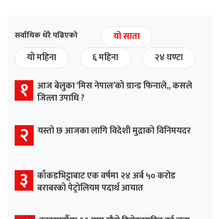
सर्वाधिक धेरै पढिएको
यो साता
यो महिना
६ महिना
२४ घण्टा
१
आज बेलुका ‘मिस नेपाल’को ग्रान्ड फिनाले,, कसले
जित्ला उपाधि ?
२
यस्तो छ आजका लागि विदेशी मुद्राको विनिमयदर
३
काँकडभिट्टाबाट एक वर्षमा २४ अर्ब ५० करोड
बराबरको पेट्रोलियम पदार्थ आयात