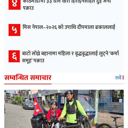
४
काठमाडौँमा ३३ ग्राम खैरो हिरोइनसहित दुई जना
पक्राउ
५
मिस नेपाल–२०२६ को उपाधि दीपमाला ढकाललाई
६
बाटो सोध्ने बहानामा महिला र वृद्धवृद्धालाई लुट्ने ‘कर्मा
समूह’ पक्राउ
सम्वन्धित समाचार
सबै