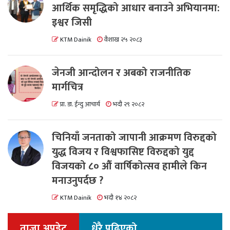
आर्थिक समृद्धिको आधार बनाउने अभियानमा:
इश्वर जिसी
KTM Dainik
वैशाख २५ २०८३
जेनजी आन्दोलन र अबको राजनीतिक
मार्गचित्र
प्रा. डा. ईन्दु आचार्य
भदौ २९ २०८२
चिनियाँ जनताको जापानी आक्रमण विरुद्दको
युद्ध विजय र विश्वफासिष्ट विरुद्दको युद्द
विजयको ८० औं वार्षिकोत्सव हामीले किन
मनाउनुपर्दछ ?
KTM Dainik
भदौ १४ २०८२
ताजा अपडेट
धेरै पढिएको