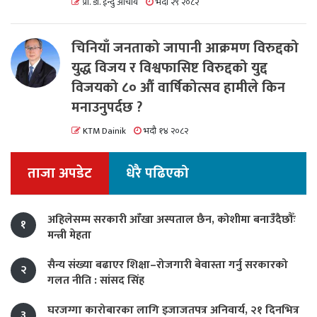
प्रा. डा. ईन्दु आचार्य
भदौ २९ २०८२
चिनियाँ जनताको जापानी आक्रमण विरुद्दको
युद्ध विजय र विश्वफासिष्ट विरुद्दको युद्द
विजयको ८० औं वार्षिकोत्सव हामीले किन
मनाउनुपर्दछ ?
KTM Dainik
भदौ १४ २०८२
ताजा अपडेट
धेरै पढिएको
अहिलेसम्म सरकारी आँखा अस्पताल छैन, कोशीमा बनाउँदैछौँः
१
मन्त्री मेहता
सैन्य संख्या बढाएर शिक्षा–रोजगारी बेवास्ता गर्नु सरकारको
२
गलत नीति : सांसद सिंह
घरजग्गा कारोबारका लागि इजाजतपत्र अनिवार्य, २१ दिनभित्र
३