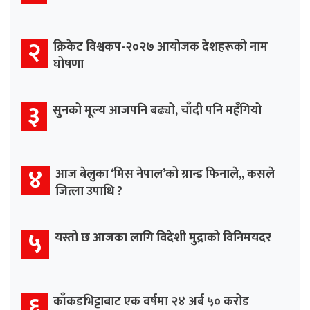
२
क्रिकेट विश्वकप-२०२७ आयोजक देशहरूको नाम
घोषणा
३
सुनको मूल्य आजपनि बढ्यो, चाँदी पनि महँगियो
४
आज बेलुका ‘मिस नेपाल’को ग्रान्ड फिनाले,, कसले
जित्ला उपाधि ?
५
यस्तो छ आजका लागि विदेशी मुद्राको विनिमयदर
६
काँकडभिट्टाबाट एक वर्षमा २४ अर्ब ५० करोड