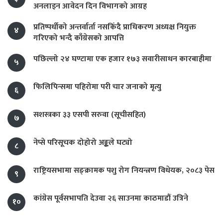
अनलाइन आवेदन दिन विभागको आग्रह
प्रतिष्पर्धीको अन्तर्वार्ता नसकिँदै प्राधिकरण अध्यक्ष नियुक्त
४
गरिएको भन्दै काँग्रेसको आपत्ति
पछिल्लो २४ घण्टामा एक हजार १७३ सवारीसाधन कारबाहीमा
५
फिलिपिन्समा पहिरोमा परी चार जनाको मृत्यु
६
सशस्त्रका ३३ एसपी सरुवा (सूचीसहित)
७
नेप्से परिसूचक दोहोरो अङ्कले घट्यो
८
राष्ट्रियसभामा सङ्क्रामक पशु रोग नियन्त्रण विधेयक, २०८३ पेस
९
कांग्रेस पूर्वसभापति देउवा २६ साउनमा काठमाडौं उत्रिने
१०