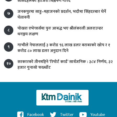
सांसदहरूको हाजिरी विश्लेषण गरिँदै
जनकपुरमा साहु–महाजनको प्रदर्शन, भदौमा सिंहदरबार घेर्ने
७
चेतावनी
पोखरा एभेन्जर्समा पुनः आबद्ध भए श्रीलंकाली अलराउन्डर
८
धनञ्जय लक्षण
गाभीले नेपाललाई ३ करोड ९६ लाख डलर बराबरको खोप र १
९
करोड ८० लाख डलर अनुदान दिने
सरकारको तीनमहिने ‘रिपोर्ट कार्ड’ सार्वजनिक : ३८४ निर्णय, ३२
१०
हजार गुनासो फर्छ्योट
Facebook
Twitter
Youtube