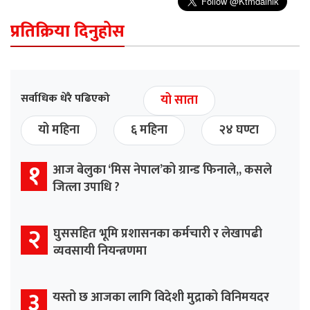
प्रतिक्रिया दिनुहोस
सर्वाधिक धेरै पढिएको
यो साता
यो महिना
६ महिना
२४ घण्टा
१
आज बेलुका ‘मिस नेपाल’को ग्रान्ड फिनाले,, कसले
जित्ला उपाधि ?
२
घुससहित भूमि प्रशासनका कर्मचारी र लेखापढी
व्यवसायी नियन्त्रणमा
३
यस्तो छ आजका लागि विदेशी मुद्राको विनिमयदर