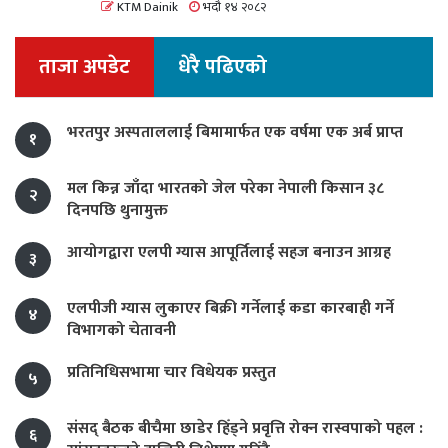
KTM Dainik
भदौ १४ २०८२
ताजा अपडेट
धेरै पढिएको
भरतपुर अस्पताललाई बिमामार्फत एक वर्षमा एक अर्ब प्राप्त
१
मल किन्न जाँदा भारतको जेल परेका नेपाली किसान ३८
२
दिनपछि थुनामुक्त
आयोगद्वारा एलपी ग्यास आपूर्तिलाई सहज बनाउन आग्रह
३
एलपीजी ग्यास लुकाएर बिक्री गर्नेलाई कडा कारबाही गर्ने
४
विभागको चेतावनी
प्रतिनिधिसभामा चार विधेयक प्रस्तुत
५
संसद् बैठक बीचैमा छाडेर हिँड्ने प्रवृत्ति रोक्न रास्वपाको पहल :
६