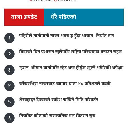
KTM Dainik
भदौ १४ २०८२
ताजा अपडेट
धेरै पढिएको
पहिरोले तातोपानी नाका अवरुद्ध हुँदा आयात–निर्यात ठप्प
१
बिदाको दिन प्रशासन खुलेपछि राष्ट्रिय परिचयपत्र बनाउन सहज
२
‘इरान–ओमान वार्तापछि स्ट्रेट अफ होर्मुज खुल्ने अमेरिकी अपेक्षा’
३
काँकरभिट्टा नाकाबाट व्यापार घाटा ४० प्रतिशतले बढ्यो
४
शेरबहादुर देउवाको स्वदेश फर्किने मिति परिवर्तन
५
नियमित कोटाको रासायनिक मल वितरण सुरु
६