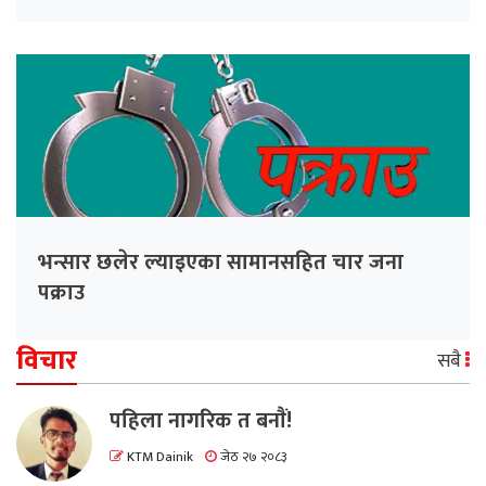
भन्सार छलेर ल्याइएका सामानसहित चार जना
पक्राउ
विचार
सबै
पहिला नागरिक त बनाैं!
KTM Dainik
जेठ २७ २०८३