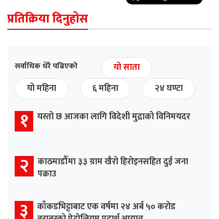
प्रतिक्रिया दिनुहोस
सर्वाधिक धेरै पढिएको
यो साता
यो महिना
६ महिना
२४ घण्टा
१
यस्तो छ आजका लागि विदेशी मुद्राको विनिमयदर
२
काठमाडौँमा ३३ ग्राम खैरो हिरोइनसहित दुई जना
पक्राउ
३
काँकडभिट्टाबाट एक वर्षमा २४ अर्ब ५० करोड
बराबरको पेट्रोलियम पदार्थ आयात