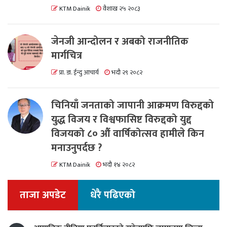
KTM Dainik
वैशाख २५ २०८३
जेनजी आन्दोलन र अबको राजनीतिक
मार्गचित्र
प्रा. डा. ईन्दु आचार्य
भदौ २९ २०८२
चिनियाँ जनताको जापानी आक्रमण विरुद्दको
युद्ध विजय र विश्वफासिष्ट विरुद्दको युद्द
विजयको ८० औं वार्षिकोत्सव हामीले किन
मनाउनुपर्दछ ?
KTM Dainik
भदौ १४ २०८२
ताजा अपडेट
धेरै पढिएको