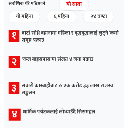
सर्वाधिक धेरै पढिएको
यो साता
यो महिना
६ महिना
२४ घण्टा
१
बाटो सोध्ने बहानामा महिला र वृद्धवृद्धालाई लुट्ने ‘कर्मा
समूह’ पक्राउ
२
‘कल बाइसपास’मा संलग्न ४ जना पक्राउ
३
सवारी कारबाहीबाट रु एक करोड ३३ लाख राजस्व
सङ्कलन
४
धार्मिक पर्यटकलाई लोभ्याउँदै सिसमहल