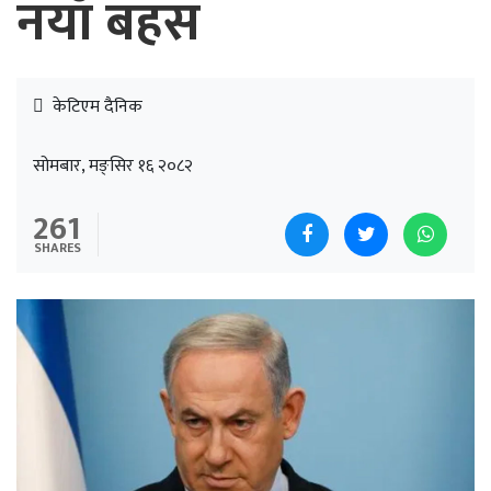
नयाँ बहस
केटिएम दैनिक
सोमबार, मङ्सिर १६ २०८२
261
SHARES