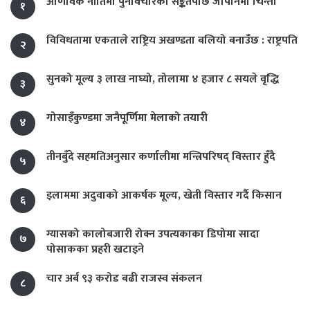
आणविक नीतिमा पुनर्विचारको सङ्केतपछि जापानमा चिन्ता
१
विविधतामा एकताले राष्ट्रिय अखण्डता बलियो बनाउँछ : राष्ट्रपति
२
सुनको मूल्य ३ लाख नाघ्यो, तोलामा ४ हजार ८ सयले वृद्धि
३
गोसाइँकुण्डमा जनैपूर्णिमा मेलाको तयारी
४
तीनबुँदे सहमतिअनुसार कर्णालीमा मन्त्रिपरिषद् विस्तार हुँदै
५
इलाममा अदुवाको आकर्षक मूल्य, खेती विस्तार गर्दै किसान
६
ग्यासको कालोबजारी रोक्न उपत्यकाका डिपोमा सादा
७
पोसाकका प्रहरी खटाइने
चार अर्ब ९३ करोड बढी राजस्व संकलन
८