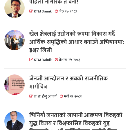
पहिला नागरिक त बनाैं!
KTM Dainik
जेठ २७ २०८३
खेल क्षेत्रलाई उद्योगको रूपमा विकास गर्दै
आर्थिक समृद्धिको आधार बनाउने अभियानमा:
इश्वर जिसी
KTM Dainik
वैशाख २५ २०८३
जेनजी आन्दोलन र अबको राजनीतिक
मार्गचित्र
प्रा. डा. ईन्दु आचार्य
भदौ २९ २०८२
चिनियाँ जनताको जापानी आक्रमण विरुद्दको
युद्ध विजय र विश्वफासिष्ट विरुद्दको युद्द