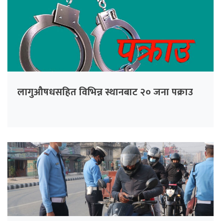
लागुऔषधसहित विभिन्न स्थानबाट २० जना पक्राउ