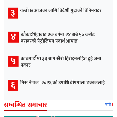
३
यस्तो छ आजका लागि विदेशी मुद्राको विनिमयदर
४
काँकडभिट्टाबाट एक वर्षमा २४ अर्ब ५० करोड
बराबरको पेट्रोलियम पदार्थ आयात
५
काठमाडौँमा ३३ ग्राम खैरो हिरोइनसहित दुई जना
पक्राउ
६
मिस नेपाल–२०२६ को उपाधि दीपमाला ढकाललाई
सम्वन्धित समाचार
सबै