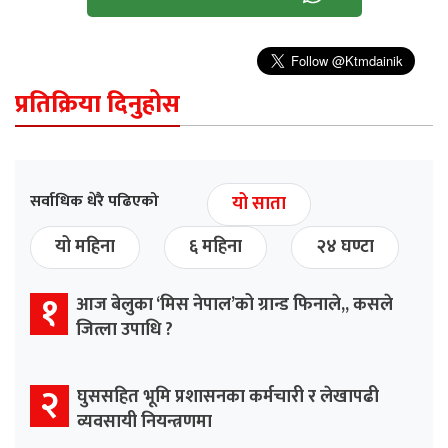
प्रतिक्रिया दिनुहोस
सर्वाधिक धेरै पढिएको
यो साता
यो महिना
६ महिना
२४ घण्टा
१
आज बेलुका ‘मिस नेपाल’को ग्रान्ड फिनाले,, कसले
जित्ला उपाधि ?
२
घुससहित भूमि प्रशासनका कर्मचारी र लेखापढी
व्यवसायी नियन्त्रणमा