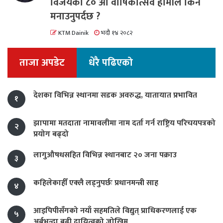
विजयको ८० औं वार्षिकोत्सव हामीले किन
मनाउनुपर्दछ ?
KTM Dainik
भदौ १४ २०८२
ताजा अपडेट
धेरै पढिएको
देशका विभिन्न स्थानमा सडक अवरुद्ध, यातायात प्रभावित
१
झापामा मतदाता नामावलीमा नाम दर्ता गर्न राष्ट्रिय परिचयपत्रको
२
प्रयोग बढ्दो
लागुऔषधसहित विभिन्न स्थानबाट २० जना पक्राउ
३
कहिलेकाहीँ एक्लै लड्नुपर्छः प्रधानमन्त्री साह
४
आइपिपीसँगको नयाँ सहमतिले विद्युत् प्राधिकरणलाई एक
५
अर्बभन्दा बढी दायित्वको जोखिम