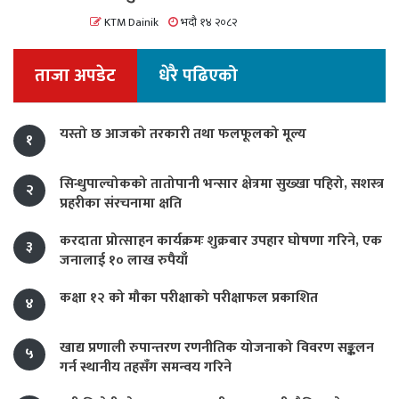
KTM Dainik
भदौ १४ २०८२
ताजा अपडेट
धेरै पढिएको
यस्तो छ आजको तरकारी तथा फलफूलको मूल्य
१
सिन्धुपाल्चोकको तातोपानी भन्सार क्षेत्रमा सुख्खा पहिरो, सशस्त्र
२
प्रहरीका संरचनामा क्षति
करदाता प्रोत्साहन कार्यक्रमः शुक्रबार उपहार घोषणा गरिने, एक
३
जनालाई १० लाख रुपैयाँ
कक्षा १२ को मौका परीक्षाको परीक्षाफल प्रकाशित
४
खाद्य प्रणाली रुपान्तरण रणनीतिक योजनाको विवरण सङ्कलन
५
गर्न स्थानीय तहसँग समन्वय गरिने