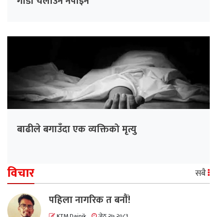
गाडी चलाउन नपाइने
बाढीले बगाउँदा एक व्यक्तिको मृत्यु
विचार
सबै
पहिला नागरिक त बनाैं!
KTM Dainik
जेठ २७ २०८३