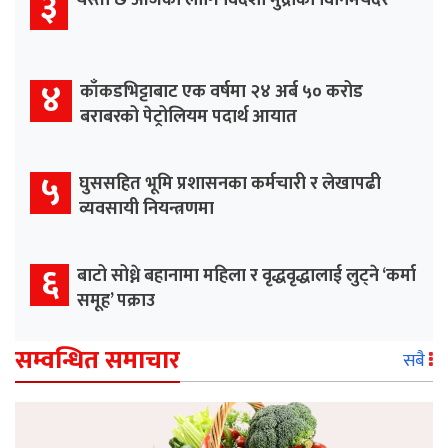
३
यस्तो छ आजका लागि विदेशी मुद्राको विनिमयदर
४
काँकडभिट्टाबाट एक वर्षमा २४ अर्ब ५० करोड
बराबरको पेट्रोलियम पदार्थ आयात
५
घुससहित भूमि प्रशासनका कर्मचारी र लेखापढी
व्यवसायी नियन्त्रणमा
६
बाटो सोध्ने बहानामा महिला र वृद्धवृद्धालाई लुट्ने ‘कर्मा
समूह’ पक्राउ
सम्वन्धित समाचार
सबै