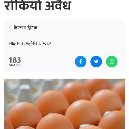
रोकियो अवैध
केटिएम दैनिक
आइतबार, मङ्सिर ८ २०८२
183
SHARES