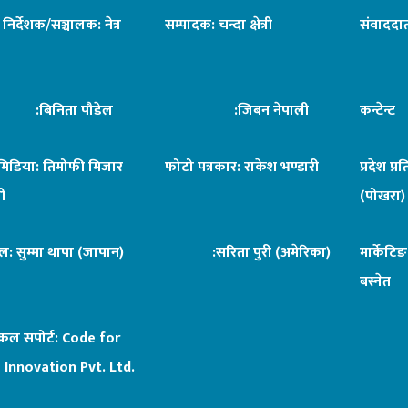
ध निर्देशक/सञ्चालक: नेत्र
सम्पादक: चन्दा क्षेत्री
संवाददात
िनिता पौडेल
:जिबन नेपाली
कन्टेन्
िमिडिया: तिमोफी मिजार
फोटो पत्रकार: राकेश भण्डारी
प्रदेश प्र
ी
(पोखरा)
ल: सुम्मा थापा (जापान)
:सरिता पुरी (अमेरिका)
मार्केटि
बस्नेत
िकल सपोर्ट:
Code for
 Innovation Pvt. Ltd.