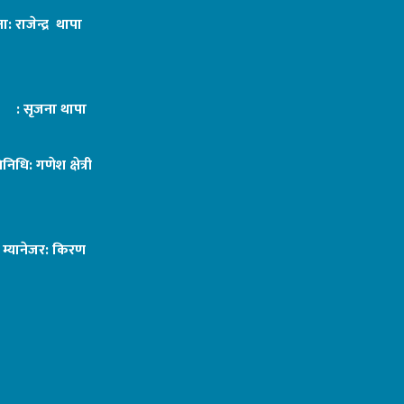
ा: राजेन्द्र थापा
ट : सृजना थापा
तिनिधि: गणेश क्षेत्री
ङ म्यानेजर: किरण