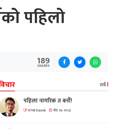
र्षको पहिलो
189
SHARES
विचार
सबै
पहिला नागरिक त बनाैं!
KTM Dainik
जेठ २७ २०८३