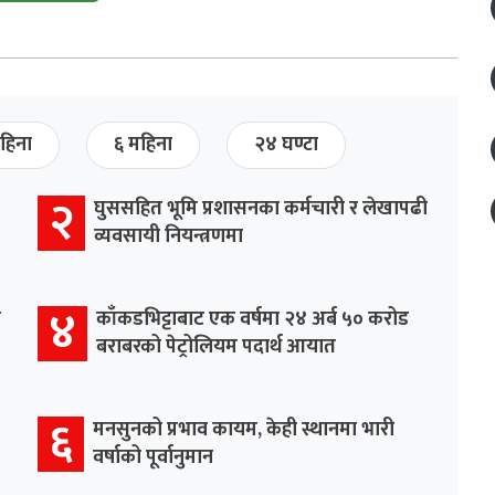
हिना
६ महिना
२४ घण्टा
२
घुससहित भूमि प्रशासनका कर्मचारी र लेखापढी
व्यवसायी नियन्त्रणमा
४
र
काँकडभिट्टाबाट एक वर्षमा २४ अर्ब ५० करोड
बराबरको पेट्रोलियम पदार्थ आयात
६
मनसुनको प्रभाव कायम, केही स्थानमा भारी
वर्षाको पूर्वानुमान