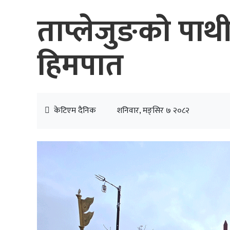
ताप्लेजुङको पाथीभ
हिमपात
केटिएम दैनिक
शनिवार, मङ्सिर ७ २०८२