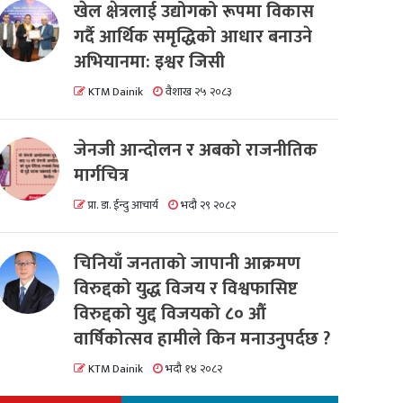
खेल क्षेत्रलाई उद्योगको रूपमा विकास
गर्दै आर्थिक समृद्धिको आधार बनाउने
अभियानमा: इश्वर जिसी
KTM Dainik
वैशाख २५ २०८३
जेनजी आन्दोलन र अबको राजनीतिक
मार्गचित्र
प्रा. डा. ईन्दु आचार्य
भदौ २९ २०८२
चिनियाँ जनताको जापानी आक्रमण
विरुद्दको युद्ध विजय र विश्वफासिष्ट
विरुद्दको युद्द विजयको ८० औं
वार्षिकोत्सव हामीले किन मनाउनुपर्दछ ?
KTM Dainik
भदौ १४ २०८२