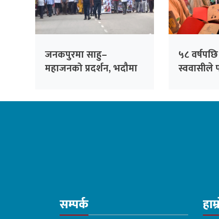
जनकपुरमा साहु–
५८ वर्षपछ
महाजनको प्रदर्शन, भदौमा
स्ववासीले 
सिंहदरबार घेर्ने चेतावनी
२७१ परिवार
सम्पर्क
हाम्