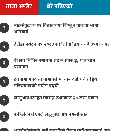
ताजा अपडेट
धेरै पढिएको
माङसेबुङका ११ विद्यालयमा लिम्बू र वान्तवा भाषा
१
अनिवार्य
हेटौंडा पर्यटन वर्ष २०८३ को ‘लाेगाे’ तयार गर्दै उपमहानगर
२
देशका विभिन्न स्थानमा सडक अवरुद्ध, यातायात
३
प्रभावित
झापामा मतदाता नामावलीमा नाम दर्ता गर्न राष्ट्रिय
४
परिचयपत्रको प्रयोग बढ्दो
लागुऔषधसहित विभिन्न स्थानबाट २० जना पक्राउ
५
कहिलेकाहीँ एक्लै लड्नुपर्छः प्रधानमन्त्री साह
६
आइपिपीसँगको नयाँ सहमतिले विद्युत् प्राधिकरणलाई एक