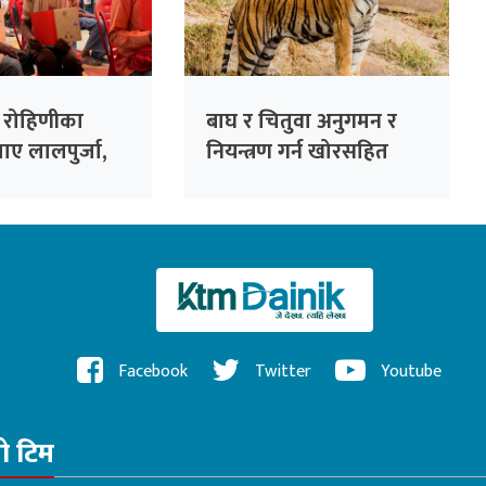
ि रोहिणीका
बाघ र चितुवा अनुगमन र
पाए लालपुर्जा,
नियन्त्रण गर्न खोरसहित
 बने जग्गाधनी
क्यामरा जडान
Facebook
Twitter
Youtube
रो टिम