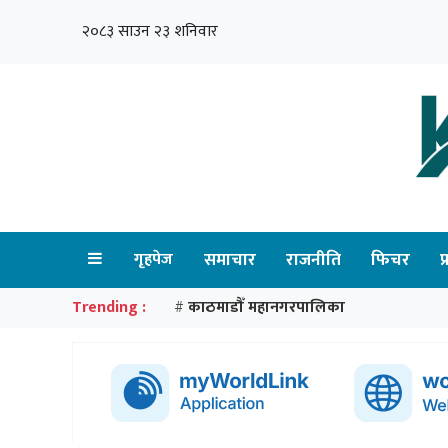
२०८३ साउन २३ शनिवार
गृहपेज
समाचार
राजनीति
फिचर
प
Trending :
काठमाडौँ महानगरपालिका
#