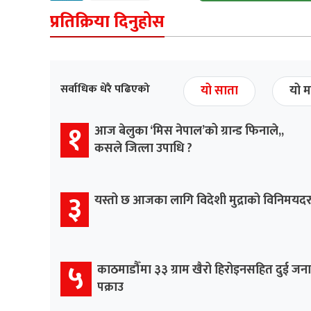
प्रतिक्रिया दिनुहोस
सर्वाधिक धेरै पढिएको
यो साता
यो म
१
आज बेलुका ‘मिस नेपाल’को ग्रान्ड फिनाले,,
कसले जित्ला उपाधि ?
३
यस्तो छ आजका लागि विदेशी मुद्राको विनिमयद
५
काठमाडौँमा ३३ ग्राम खैरो हिरोइनसहित दुई जना
पक्राउ