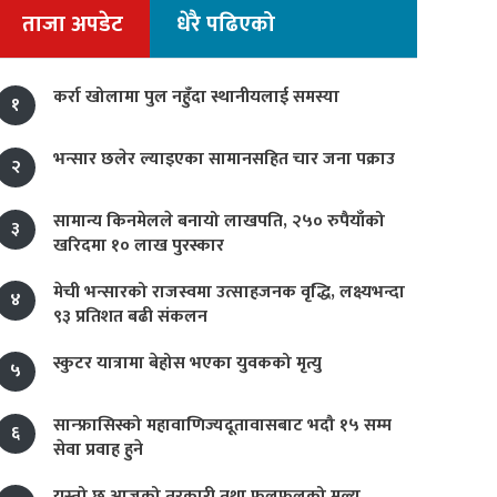
ताजा अपडेट
धेरै पढिएको
कर्रा खोलामा पुल नहुँदा स्थानीयलाई समस्या
१
भन्सार छलेर ल्याइएका सामानसहित चार जना पक्राउ
२
सामान्य किनमेलले बनायो लाखपति, २५० रुपैयाँको
३
खरिदमा १० लाख पुरस्कार
मेची भन्सारको राजस्वमा उत्साहजनक वृद्धि, लक्ष्यभन्दा
४
९३ प्रतिशत बढी संकलन
स्कुटर यात्रामा बेहोस भएका युवकको मृत्यु
५
सान्फ्रासिस्को महावाणिज्यदूतावासबाट भदौ १५ सम्म
६
सेवा प्रवाह हुने
यस्तो छ आजको तरकारी तथा फलफूलको मूल्य