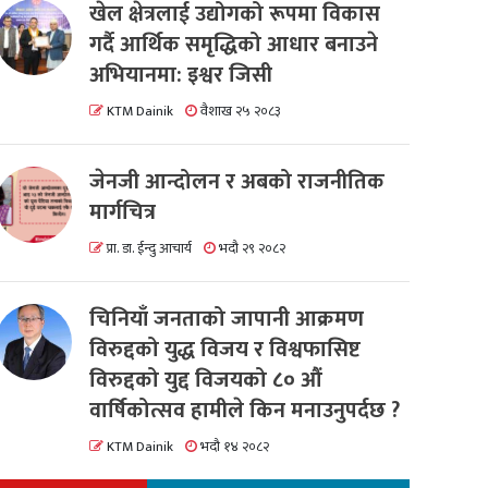
खेल क्षेत्रलाई उद्योगको रूपमा विकास
गर्दै आर्थिक समृद्धिको आधार बनाउने
अभियानमा: इश्वर जिसी
KTM Dainik
वैशाख २५ २०८३
जेनजी आन्दोलन र अबको राजनीतिक
मार्गचित्र
प्रा. डा. ईन्दु आचार्य
भदौ २९ २०८२
चिनियाँ जनताको जापानी आक्रमण
विरुद्दको युद्ध विजय र विश्वफासिष्ट
विरुद्दको युद्द विजयको ८० औं
वार्षिकोत्सव हामीले किन मनाउनुपर्दछ ?
KTM Dainik
भदौ १४ २०८२