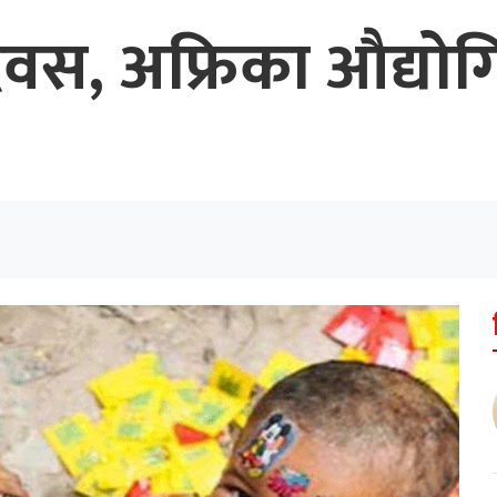
िवस, अफ्रिका औद्य