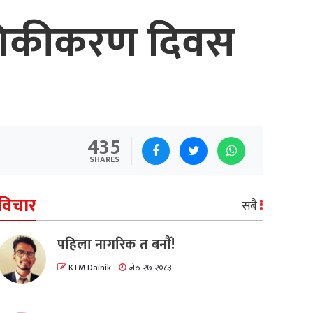
ोगिकीकरण दिवस
435
SHARES
विचार
सबै
पहिला नागरिक त बनाैं!
KTM Dainik
जेठ २७ २०८३