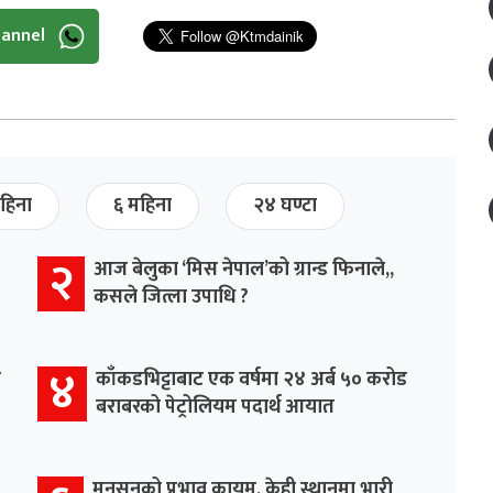
hannel
हिना
६ महिना
२४ घण्टा
२
आज बेलुका ‘मिस नेपाल’को ग्रान्ड फिनाले,,
कसले जित्ला उपाधि ?
४
र
काँकडभिट्टाबाट एक वर्षमा २४ अर्ब ५० करोड
बराबरको पेट्रोलियम पदार्थ आयात
मनसुनको प्रभाव कायम, केही स्थानमा भारी