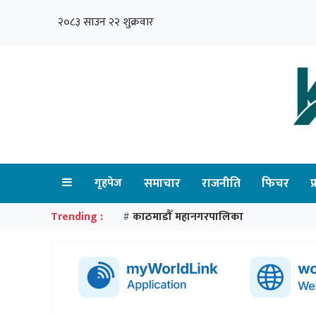
२०८३ साउन २२ शुक्रवार
गृहपेज
समाचार
राजनीति
फिचर
प
Trending :
काठमाडौँ महानगरपालिका
#