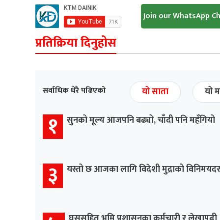
Join our WhatsApp C
प्रतिक्रिया दिनुहोस
सर्वाधिक धेरै पढिएको
यो साता
यो म
१
सुनको मूल्य आजपनि बढ्यो, चाँदी पनि महँगियो
३
यस्तो छ आजका लागि विदेशी मुद्राको विनिमयद
घुससहित भूमि प्रशासनका कर्मचारी र लेखापढी