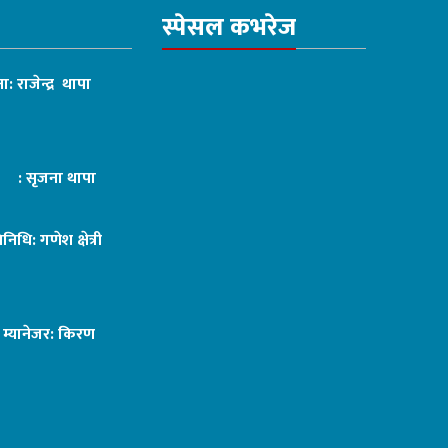
स्पेसल कभरेज
ा: राजेन्द्र थापा
ट : सृजना थापा
तिनिधि: गणेश क्षेत्री
ङ म्यानेजर: किरण