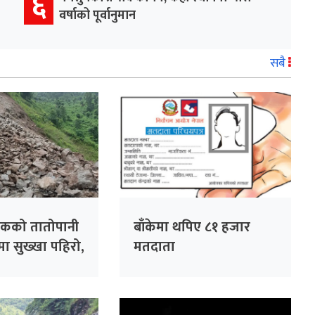
६
वर्षाको पूर्वानुमान
सबै
चोकको तातोपानी
बाँकेमा थपिए ८१ हजार
्रमा सुख्खा पहिरो,
मतदाता
हरीका संरचनामा