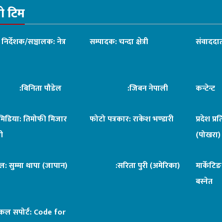
रो टिम
ध निर्देशक/सञ्चालक: नेत्र
सम्पादक: चन्दा क्षेत्री
संवाददात
िनिता पौडेल
:जिबन नेपाली
कन्टेन्
िमिडिया: तिमोफी मिजार
फोटो पत्रकार: राकेश भण्डारी
प्रदेश प्र
ी
(पोखरा)
ल: सुम्मा थापा (जापान)
:सरिता पुरी (अमेरिका)
मार्केटि
बस्नेत
िकल सपोर्ट:
Code for