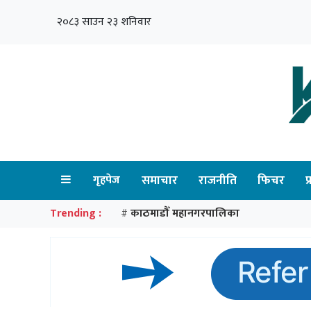
२०८३ साउन २३ शनिवार
गृहपेज
समाचार
राजनीति
फिचर
प
Trending :
काठमाडौँ महानगरपालिका
#