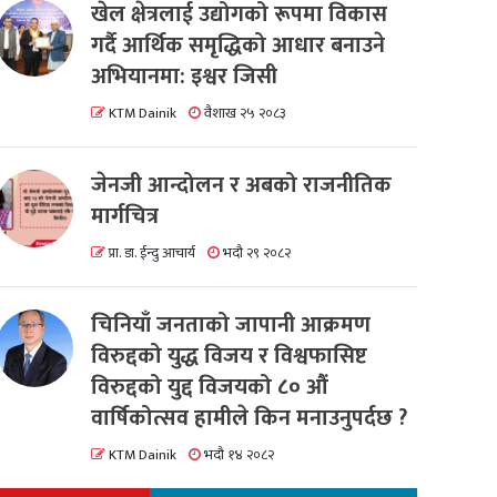
खेल क्षेत्रलाई उद्योगको रूपमा विकास
गर्दै आर्थिक समृद्धिको आधार बनाउने
अभियानमा: इश्वर जिसी
KTM Dainik
वैशाख २५ २०८३
जेनजी आन्दोलन र अबको राजनीतिक
मार्गचित्र
प्रा. डा. ईन्दु आचार्य
भदौ २९ २०८२
चिनियाँ जनताको जापानी आक्रमण
विरुद्दको युद्ध विजय र विश्वफासिष्ट
विरुद्दको युद्द विजयको ८० औं
वार्षिकोत्सव हामीले किन मनाउनुपर्दछ ?
KTM Dainik
भदौ १४ २०८२