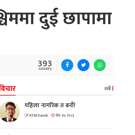
्चिममा दुई छापामा
393
SHARES
विचार
सबै
पहिला नागरिक त बनाैं!
KTM Dainik
जेठ २७ २०८३