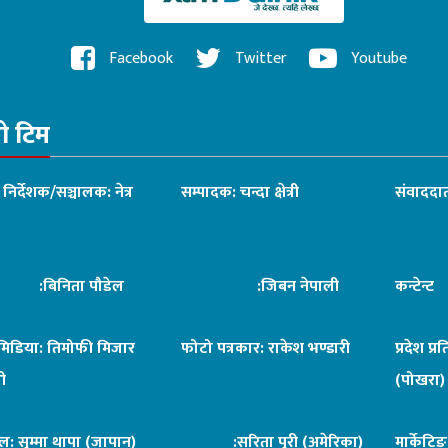
Facebook
Twitter
Youtube
रो टिम
ध निर्देशक/सञ्चालक: नेत्र
सम्पादक: चन्दा क्षेत्री
संवाददात
िनिता पौडेल
:जिबन नेपाली
कन्टेन्
िमिडिया: तिमोफी मिजार
फोटो पत्रकार: राकेश भण्डारी
प्रदेश प्र
ी
(पोखरा)
ल: सुम्मा थापा (जापान)
:सरिता पुरी (अमेरिका)
मार्केटि