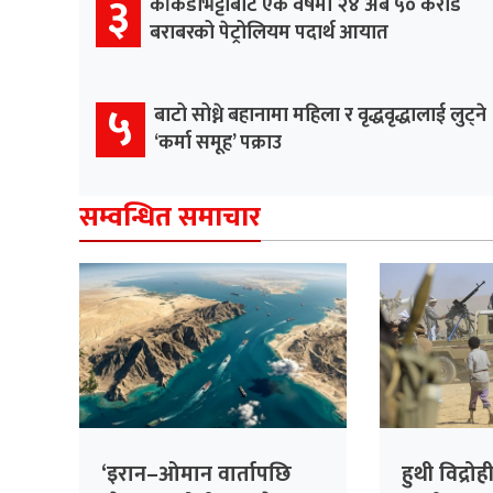
३
काँकडभिट्टाबाट एक वर्षमा २४ अर्ब ५० करोड
बराबरको पेट्रोलियम पदार्थ आयात
५
बाटो सोध्ने बहानामा महिला र वृद्धवृद्धालाई लुट्ने
‘कर्मा समूह’ पक्राउ
सम्वन्धित समाचार
‘इरान–ओमान वार्तापछि
हुथी विद्र