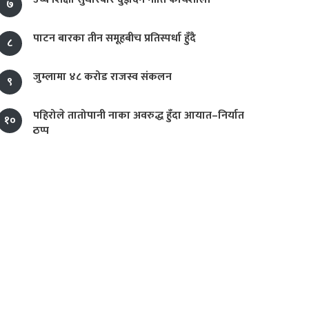
७
पाटन बारका तीन समूहबीच प्रतिस्पर्धा हुँदै
८
जुम्लामा ४८ करोड राजस्व संकलन
९
पहिरोले तातोपानी नाका अवरुद्ध हुँदा आयात–निर्यात
१०
ठप्प