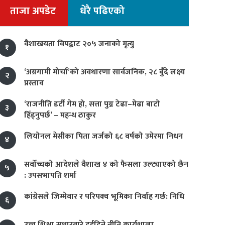
ताजा अपडेट
धेरै पढिएको
वैशाखयता विपद्बाट २०५ जनाको मृत्यु
१
‘अग्रगामी मोर्चा’को अवधारणा सार्वजनिक, २८ बुँदे लक्ष्य
२
प्रस्ताव
‘राजनीति डर्टी गेम हो, सत्ता पुग्न टेढा–मेढा बाटो
३
हिँड्नुपर्छ’ – महन्थ ठाकुर
लियोनल मेसीका पिता जर्जको ६८ वर्षको उमेरमा निधन
४
सर्वोच्चको आदेशले वैशाख ४ को फैसला उल्ट्याएको छैन
५
: उपसभापति शर्मा
कांग्रेसले जिम्मेवार र परिपक्व भूमिका निर्वाह गर्छ: निधि
६
उच्च शिक्षा सुधारबारे दुईदिने नीति कार्यशाला