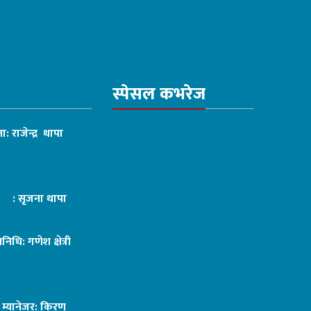
स्पेसल कभरेज
ा: राजेन्द्र थापा
ट : सृजना थापा
तिनिधि: गणेश क्षेत्री
ङ म्यानेजर: किरण