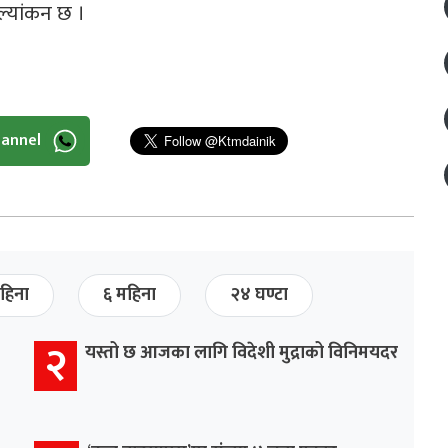
ल्यांकन छ ।
hannel
हिना
६ महिना
२४ घण्टा
२
यस्तो छ आजका लागि विदेशी मुद्राको विनिमयदर