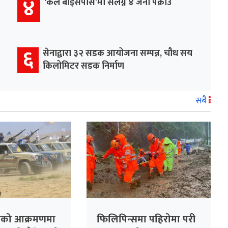
४
‘कल बाइसपास’मा संलग्न ४ जना पक्राउ
६
सेनाद्वारा ३२ सडक आयोजना सम्पन्न, चौध सय
किलोमिटर सडक निर्माण
सबै
ोहीको आक्रमणमा
फिलिपिन्समा पहिरोमा परी