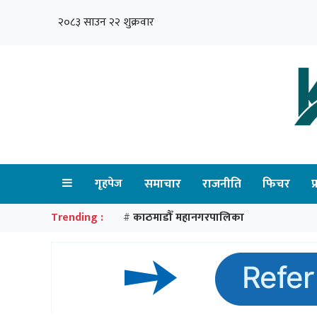
२०८३ साउन २२ शुक्रवार
गृहपेज
समाचार
राजनीति
फिचर
प
Trending :
काठमाडौँ महानगरपालिका
#