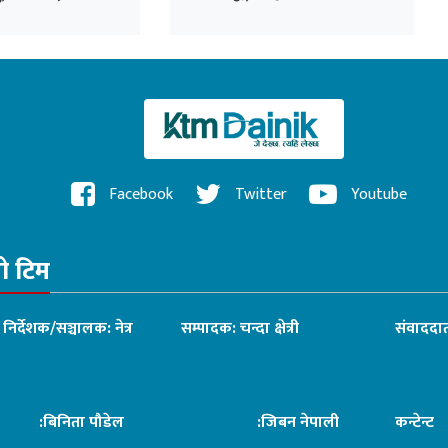
गाडी चलाउन नपाइने
Facebook
Twitter
Youtube
रो टिम
ध निर्देशक/सञ्चालक: नेत्र
सम्पादक: चन्दा क्षेत्री
संवाददात
िनिता पौडेल
:जिबन नेपाली
कन्टेन्