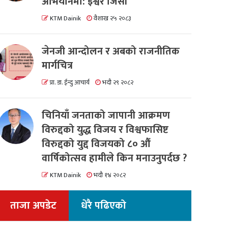
अभियानमा: इश्वर जिसी
KTM Dainik
वैशाख २५ २०८३
जेनजी आन्दोलन र अबको राजनीतिक
मार्गचित्र
प्रा. डा. ईन्दु आचार्य
भदौ २९ २०८२
चिनियाँ जनताको जापानी आक्रमण
विरुद्दको युद्ध विजय र विश्वफासिष्ट
विरुद्दको युद्द विजयको ८० औं
वार्षिकोत्सव हामीले किन मनाउनुपर्दछ ?
KTM Dainik
भदौ १४ २०८२
ताजा अपडेट
धेरै पढिएको