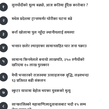
सुनचाँदीको मूल्य बढ्यो, आज कतिमा हुँदैछ कारोबार ?
१
मधेस प्रदेशमा ट्रान्सफर्मर चोरीका घटना बढे
२
कर्रा खोलामा पुल नहुँदा स्थानीयलाई समस्या
३
भन्सार छलेर ल्याइएका सामानसहित चार जना पक्राउ
४
सामान्य किनमेलले बनायो लाखपति, २५० रुपैयाँको
५
खरिदमा १० लाख पुरस्कार
मेची भन्सारको राजस्वमा उत्साहजनक वृद्धि, लक्ष्यभन्दा
६
९३ प्रतिशत बढी संकलन
स्कुटर यात्रामा बेहोस भएका युवकको मृत्यु
७
सान्फ्रासिस्को महावाणिज्यदूतावासबाट भदौ १५ सम्म
८