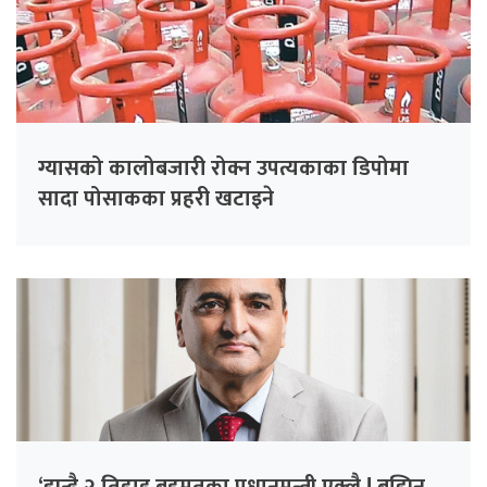
ग्यासको कालोबजारी रोक्न उपत्यकाका डिपोमा
सादा पोसाकका प्रहरी खटाइने
‘झन्डै २ तिहाइ बहुमतका प्रधानमन्त्री एक्लै ! बुझिन