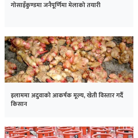
गोसाइँकुण्डमा जनैपूर्णिमा मेलाको तयारी
इलाममा अदुवाको आकर्षक मूल्य, खेती विस्तार गर्दै
किसान