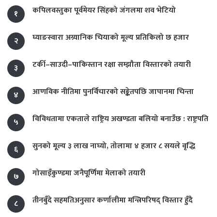
कपिलवस्तुका पूर्वमेयर सिंहको जंगलमा शव भेटियो
१
घ्याङस्वारा अग्र्यानिक चियाको मूल्य प्रतिकिलो छ हजार
२
टर्की–साउदी–पाकिस्तान रक्षा सम्झौता विस्तारको तयारी
३
आणविक नीतिमा पुनर्विचारको सङ्केतपछि जापानमा चिन्ता
४
विविधतामा एकताले राष्ट्रिय अखण्डता बलियो बनाउँछ : राष्ट्रपति
५
सुनको मूल्य ३ लाख नाघ्यो, तोलामा ४ हजार ८ सयले वृद्धि
६
गोसाइँकुण्डमा जनैपूर्णिमा मेलाको तयारी
७
तीनबुँदे सहमतिअनुसार कर्णालीमा मन्त्रिपरिषद् विस्तार हुँदै
८