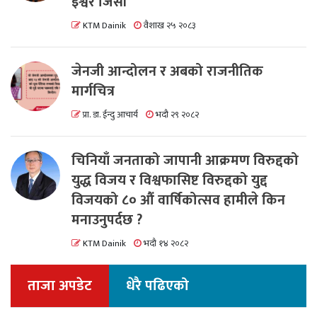
इश्वर जिसी
KTM Dainik
वैशाख २५ २०८३
जेनजी आन्दोलन र अबको राजनीतिक
मार्गचित्र
प्रा. डा. ईन्दु आचार्य
भदौ २९ २०८२
चिनियाँ जनताको जापानी आक्रमण विरुद्दको
युद्ध विजय र विश्वफासिष्ट विरुद्दको युद्द
विजयको ८० औं वार्षिकोत्सव हामीले किन
मनाउनुपर्दछ ?
KTM Dainik
भदौ १४ २०८२
ताजा अपडेट
धेरै पढिएको