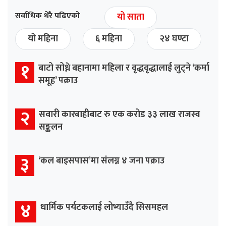
सर्वाधिक धेरै पढिएको
यो साता
यो महिना
६ महिना
२४ घण्टा
१
बाटो सोध्ने बहानामा महिला र वृद्धवृद्धालाई लुट्ने ‘कर्मा
समूह’ पक्राउ
२
सवारी कारबाहीबाट रु एक करोड ३३ लाख राजस्व
सङ्कलन
३
‘कल बाइसपास’मा संलग्न ४ जना पक्राउ
४
धार्मिक पर्यटकलाई लोभ्याउँदै सिसमहल