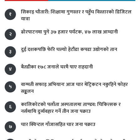
सिकाइ चौतारी: शिक्षामा गुणस्तर र पहुँच विस्तारको डिजिटल
१
यात्रा
ढोरपाटनमा पुगे ३७ हजार पर्यटक, ४७ लाख आम्दानी
२
दुई दशकपछि फेरि चल्यो हेटौंडा कपडा उद्योगको तान
३
बैतडीका १७८ जनाले घरमै पाए राहदानी
४
वाग्मती सफाइ अभियानः आज चार मेट्रिकटन नकुहिने फोहर
५
सङ्कलन
कालिकोटको पलाँता अस्पतालमा ताण्डव: चिकित्सक र
६
नर्समाथि दुर्व्यवहार गर्ने तीन जना पक्राउ
चार क्विन्टल गाँजासहित चार जना पक्राउ
७