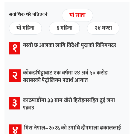
सर्वाधिक धेरै पढिएको
यो साता
यो महिना
६ महिना
२४ घण्टा
१
यस्तो छ आजका लागि विदेशी मुद्राको विनिमयदर
२
काँकडभिट्टाबाट एक वर्षमा २४ अर्ब ५० करोड
बराबरको पेट्रोलियम पदार्थ आयात
३
काठमाडौँमा ३३ ग्राम खैरो हिरोइनसहित दुई जना
पक्राउ
४
मिस नेपाल–२०२६ को उपाधि दीपमाला ढकाललाई