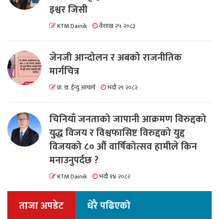
इश्वर जिसी
KTM Dainik
वैशाख २५ २०८३
जेनजी आन्दोलन र अबको राजनीतिक
मार्गचित्र
प्रा. डा. ईन्दु आचार्य
भदौ २९ २०८२
चिनियाँ जनताको जापानी आक्रमण विरुद्दको
युद्ध विजय र विश्वफासिष्ट विरुद्दको युद्द
विजयको ८० औं वार्षिकोत्सव हामीले किन
मनाउनुपर्दछ ?
KTM Dainik
भदौ १४ २०८२
ताजा अपडेट
धेरै पढिएको