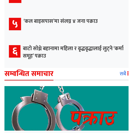
५
‘कल बाइसपास’मा संलग्न ४ जना पक्राउ
६
बाटो सोध्ने बहानामा महिला र वृद्धवृद्धालाई लुट्ने ‘कर्मा
समूह’ पक्राउ
सम्वन्धित समाचार
सबै