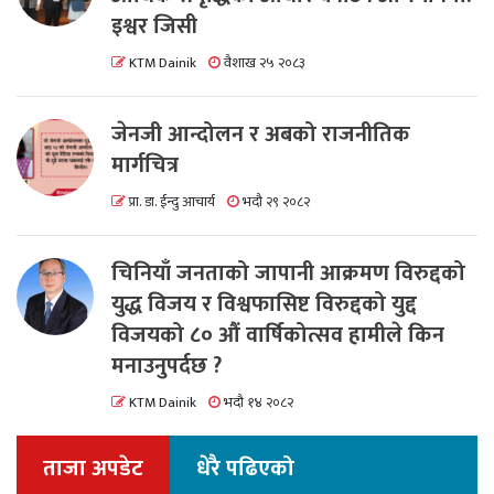
इश्वर जिसी
KTM Dainik
वैशाख २५ २०८३
जेनजी आन्दोलन र अबको राजनीतिक
मार्गचित्र
प्रा. डा. ईन्दु आचार्य
भदौ २९ २०८२
चिनियाँ जनताको जापानी आक्रमण विरुद्दको
युद्ध विजय र विश्वफासिष्ट विरुद्दको युद्द
विजयको ८० औं वार्षिकोत्सव हामीले किन
मनाउनुपर्दछ ?
KTM Dainik
भदौ १४ २०८२
ताजा अपडेट
धेरै पढिएको