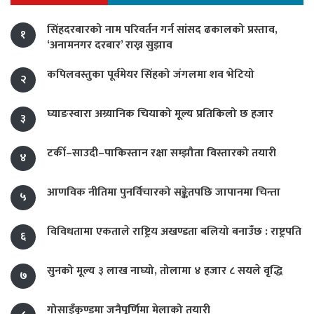
सिंहदरबारको नाम परिवर्तन गर्न सांसद ढकालको प्रस्ताव,
१
‘अनामनगर दरबार’ राख्न सुझाव
कपिलवस्तुका पूर्वमेयर सिंहको जंगलमा शव भेटियो
२
घ्याङस्वारा अग्र्यानिक चियाको मूल्य प्रतिकिलो छ हजार
३
टर्की–साउदी–पाकिस्तान रक्षा सम्झौता विस्तारको तयारी
४
आणविक नीतिमा पुनर्विचारको सङ्केतपछि जापानमा चिन्ता
५
विविधतामा एकताले राष्ट्रिय अखण्डता बलियो बनाउँछ : राष्ट्रपति
६
सुनको मूल्य ३ लाख नाघ्यो, तोलामा ४ हजार ८ सयले वृद्धि
७
गोसाइँकुण्डमा जनैपूर्णिमा मेलाको तयारी