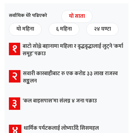
सर्वाधिक धेरै पढिएको
यो साता
यो महिना
६ महिना
२४ घण्टा
१
बाटो सोध्ने बहानामा महिला र वृद्धवृद्धालाई लुट्ने ‘कर्मा
समूह’ पक्राउ
२
सवारी कारबाहीबाट रु एक करोड ३३ लाख राजस्व
सङ्कलन
३
‘कल बाइसपास’मा संलग्न ४ जना पक्राउ
४
धार्मिक पर्यटकलाई लोभ्याउँदै सिसमहल