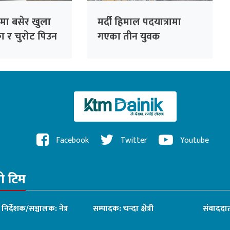
न्टमा बसेर खुला
मर्दी हिमाल पदयात्रामा
का र चुरोट पिउन
गएका तीन युवक
सम्पर्कविहीन
Facebook
Twitter
Youtube
रो टिम
ध निर्देशक/सञ्चालक: नेत्र
सम्पादक: चन्दा क्षेत्री
संवाददात