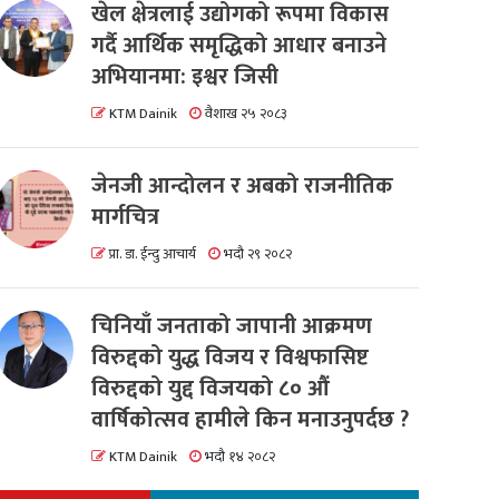
खेल क्षेत्रलाई उद्योगको रूपमा विकास
गर्दै आर्थिक समृद्धिको आधार बनाउने
अभियानमा: इश्वर जिसी
KTM Dainik
वैशाख २५ २०८३
जेनजी आन्दोलन र अबको राजनीतिक
मार्गचित्र
प्रा. डा. ईन्दु आचार्य
भदौ २९ २०८२
चिनियाँ जनताको जापानी आक्रमण
विरुद्दको युद्ध विजय र विश्वफासिष्ट
विरुद्दको युद्द विजयको ८० औं
वार्षिकोत्सव हामीले किन मनाउनुपर्दछ ?
KTM Dainik
भदौ १४ २०८२