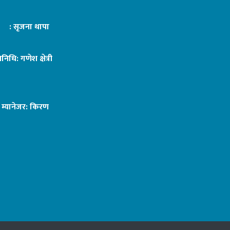
ट : सृजना थापा
तिनिधि: गणेश क्षेत्री
ङ म्यानेजर: किरण