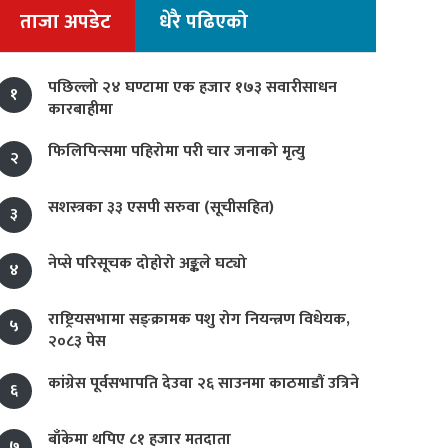
ताजा अपडेट
धेरै पढिएको
पछिल्लो २४ घण्टामा एक हजार १७३ सवारीसाधन
१
कारबाहीमा
फिलिपिन्समा पहिरोमा परी चार जनाको मृत्यु
२
सशस्त्रका ३३ एसपी सरुवा (सूचीसहित)
३
नेप्से परिसूचक दोहोरो अङ्कले घट्यो
४
राष्ट्रियसभामा सङ्क्रामक पशु रोग नियन्त्रण विधेयक,
५
२०८३ पेस
कांग्रेस पूर्वसभापति देउवा २६ साउनमा काठमाडौं उत्रिने
६
बाँकेमा थपिए ८१ हजार मतदाता
७