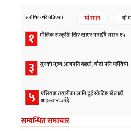
सर्वाधिक धेरै पढिएको
यो साता
यो म
१
मौलिक संस्कृतिः खिर खाएर मनाइँदै साउन १५
३
सुनको मूल्य आजपनि बढ्यो, चाँदी पनि महँगियो
५
एसियाड तयारीका लागि दुई स्केटिङ खेलाडी
थाइल्यान्ड जाँदै
सम्वन्धित समाचार