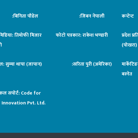
िनिता पौडेल
:जिबन नेपाली
कन्टेन्
िमिडिया: तिमोफी मिजार
फोटो पत्रकार: राकेश भण्डारी
प्रदेश प्र
ी
(पोखरा)
ल: सुम्मा थापा (जापान)
:सरिता पुरी (अमेरिका)
मार्केटि
बस्नेत
िकल सपोर्ट:
Code for
 Innovation Pvt. Ltd.