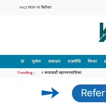
२०८३ साउन २१ बिहीबार
गृहपेज
समाचार
राजनीति
फिचर
प
Trending :
काठमाडौँ महानगरपालिका
#