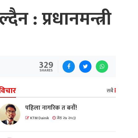
न : प्रधानमन्त्री
329
SHARES
विचार
सबै
पहिला नागरिक त बनाैं!
KTM Dainik
जेठ २७ २०८३