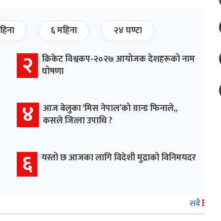
हिना
६ महिना
२४ घण्टा
२
क्रिकेट विश्वकप-२०२७ आयोजक देशहरूको नाम
घोषणा
४
आज बेलुका ‘मिस नेपाल’को ग्रान्ड फिनाले,,
कसले जित्ला उपाधि ?
६
यस्तो छ आजका लागि विदेशी मुद्राको विनिमयदर
सबै