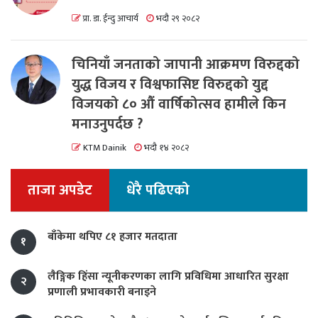
प्रा. डा. ईन्दु आचार्य
भदौ २९ २०८२
चिनियाँ जनताको जापानी आक्रमण विरुद्दको
युद्ध विजय र विश्वफासिष्ट विरुद्दको युद्द
विजयको ८० औं वार्षिकोत्सव हामीले किन
मनाउनुपर्दछ ?
KTM Dainik
भदौ १४ २०८२
ताजा अपडेट
धेरै पढिएको
बाँकेमा थपिए ८१ हजार मतदाता
१
लैङ्गिक हिंसा न्यूनीकरणका लागि प्रविधिमा आधारित सुरक्षा
२
प्रणाली प्रभावकारी बनाइने