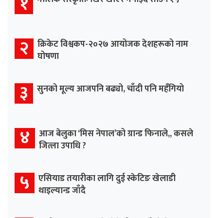
१
२
क्रिकेट विश्वकप-२०२७ आयोजक देशहरूको नाम
घोषणा
३
सुनको मूल्य आजपनि बढ्यो, चाँदी पनि महँगियो
४
आज बेलुका ‘मिस नेपाल’को ग्रान्ड फिनाले,, कसले
जित्ला उपाधि ?
५
एसियाड तयारीका लागि दुई स्केटिङ खेलाडी
थाइल्यान्ड जाँदै