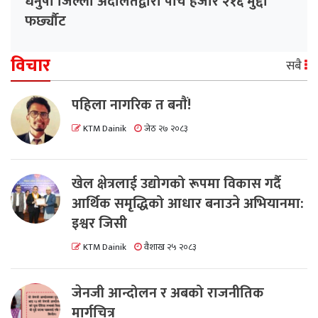
धनुषा जिल्ला अदालतद्वारा पाँच हजार २१६ मुद्दा
फर्छ्यौट
विचार
सबै
पहिला नागरिक त बनाैं!
KTM Dainik
जेठ २७ २०८३
खेल क्षेत्रलाई उद्योगको रूपमा विकास गर्दै
आर्थिक समृद्धिको आधार बनाउने अभियानमा:
इश्वर जिसी
KTM Dainik
वैशाख २५ २०८३
जेनजी आन्दोलन र अबको राजनीतिक
मार्गचित्र