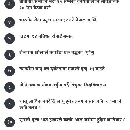
प्रतिनिधिसभाको भदौ १५ सम्मको कार्यतालिका सार्वजनिक,
३
१० दिन बैठक बस्ने
भारतीय सेना प्रमुख साउन ३१ गते नेपाल आउँदै
४
दाङमा ९४ प्रतिशत रोपाइँ सम्पन्न
५
रोल्पामा खोलाले बगाउँदा एक वृद्धको *मृ*त्यु
६
ग्वार्कोमा यात्रु बस दुर्घटनामा एकको मृत्यु, १९ घाइते
७
नीति तथा कार्यक्रम तर्जुमा गर्दै त्रिभुवन विश्वविद्यालय
८
चालु आर्थिक वर्षदेखि लागु हुने तलबमान सार्वजनिक, कसको
९
कति तलब ?
सुनको मूल्य आठ हजारले बढ्यो, आज कतिमा हुँदैछ कारोबार ?
१०