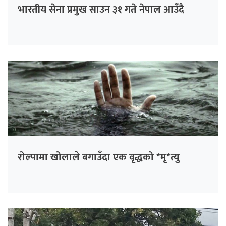
भारतीय सेना प्रमुख साउन ३१ गते नेपाल आउँदै
रोल्पामा खोलाले बगाउँदा एक वृद्धको *मृ*त्यु