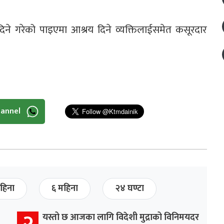
दिने गरेको पाइएमा आश्रय दिने व्यक्तिलाईसमेत कसूरदार
hannel
हिना
६ महिना
२४ घण्टा
२
यस्तो छ आजका लागि विदेशी मुद्राको विनिमयदर