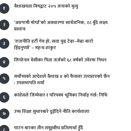
वैशाखयता विपद्बाट २०५ जनाको मृत्यु
१
‘अग्रगामी मोर्चा’को अवधारणा सार्वजनिक, २८ बुँदे लक्ष्य
२
प्रस्ताव
‘राजनीति डर्टी गेम हो, सत्ता पुग्न टेढा–मेढा बाटो
३
हिँड्नुपर्छ’ – महन्थ ठाकुर
लियोनल मेसीका पिता जर्जको ६८ वर्षको उमेरमा निधन
४
सर्वोच्चको आदेशले वैशाख ४ को फैसला उल्ट्याएको छैन
५
: उपसभापति शर्मा
कांग्रेसले जिम्मेवार र परिपक्व भूमिका निर्वाह गर्छ: निधि
६
उच्च शिक्षा सुधारबारे दुईदिने नीति कार्यशाला
७
पाटन बारका तीन समूहबीच प्रतिस्पर्धा हुँदै
८