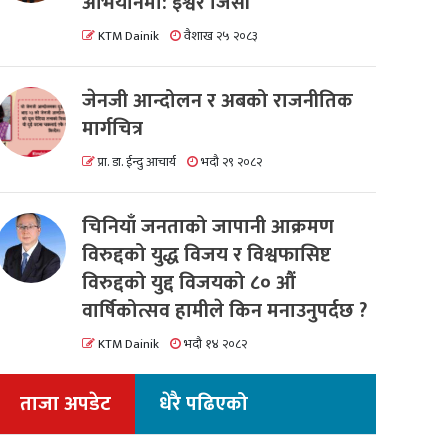
अभियानमा: इश्वर जिसी
KTM Dainik
वैशाख २५ २०८३
जेनजी आन्दोलन र अबको राजनीतिक
मार्गचित्र
प्रा. डा. ईन्दु आचार्य
भदौ २९ २०८२
चिनियाँ जनताको जापानी आक्रमण
विरुद्दको युद्ध विजय र विश्वफासिष्ट
विरुद्दको युद्द विजयको ८० औं
वार्षिकोत्सव हामीले किन मनाउनुपर्दछ ?
KTM Dainik
भदौ १४ २०८२
ताजा अपडेट
धेरै पढिएको