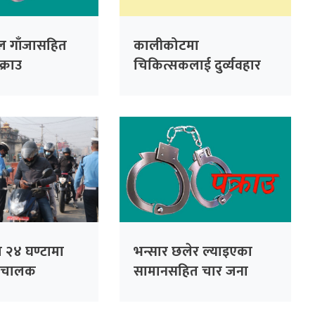
टल गाँजासहित
कालीकोटमा
्राउ
चिकित्सकलाई दुर्व्यवहार
गरेको आरोपमा तीन जना
पक्राउ
ा २४ घण्टामा
भन्सार छलेर ल्याइएका
ी चालक
सामानसहित चार जना
पक्राउ