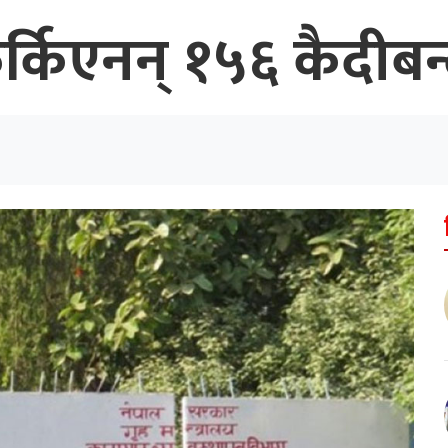
किएनन् १५६ कैदीबन्