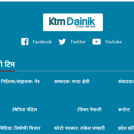
Facebook
Twitter
Youtube
रो टिम
ध निर्देशक/सञ्चालक: नेत्र
सम्पादक: चन्दा क्षेत्री
संवाददात
िनिता पौडेल
:जिबन नेपाली
कन्टेन्
िमिडिया: तिमोफी मिजार
फोटो पत्रकार: राकेश भण्डारी
प्रदेश प्र