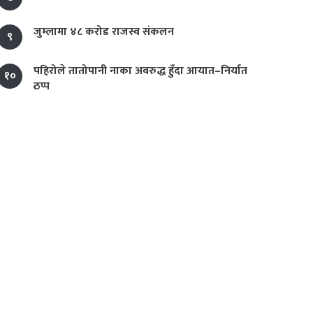
जुम्लामा ४८ करोड राजस्व संकलन
९
पहिरोले तातोपानी नाका अवरुद्ध हुँदा आयात–निर्यात
१०
ठप्प