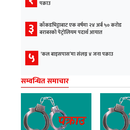
पक्राउ
३
काँकडभिट्टाबाट एक वर्षमा २४ अर्ब ५० करोड
बराबरको पेट्रोलियम पदार्थ आयात
५
‘कल बाइसपास’मा संलग्न ४ जना पक्राउ
सम्वन्धित समाचार