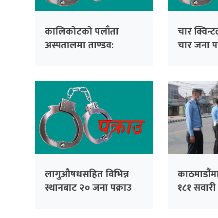
कालिकोटको पलाँता
चार क्विन्
अस्पतालमा ताण्डव:
चार जना पक
चिकित्सक र नर्समाथि
दुर्व्यवहार गर्ने तीन जना
पक्राउ
लागुऔषधसहित विभिन्न
काठमाडौंम
स्थानबाट २० जना पक्राउ
१८१ सवार
कारबाहीमा