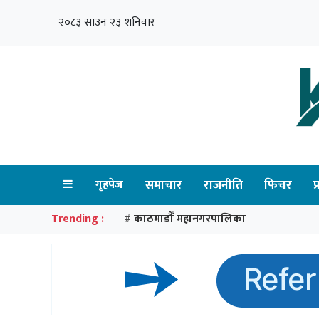
२०८३ साउन २३ शनिवार
गृहपेज
समाचार
राजनीति
फिचर
प
Trending :
काठमाडौँ महानगरपालिका
#