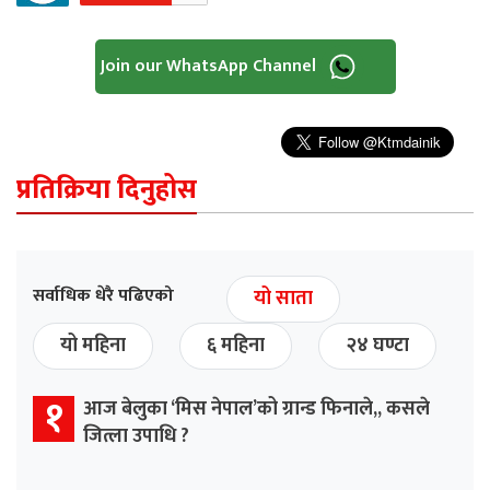
Join our WhatsApp Channel
प्रतिक्रिया दिनुहोस
सर्वाधिक धेरै पढिएको
यो साता
यो महिना
६ महिना
२४ घण्टा
१
आज बेलुका ‘मिस नेपाल’को ग्रान्ड फिनाले,, कसले
जित्ला उपाधि ?