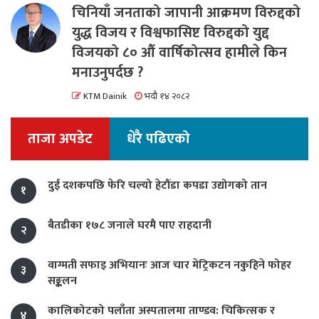
चिनियाँ जनताको जापानी आक्रमण विरुद्दको
युद्ध विजय र विश्वफासिष्ट विरुद्दको युद्द
विजयको ८० औं वार्षिकोत्सव हामीले किन
मनाउनुपर्दछ ?
KTM Dainik
भदौ १४ २०८२
ताजा अपडेट
धेरै पढिएको
दुई दशकपछि फेरि चल्यो हेटौंडा कपडा उद्योगको तान
१
बैतडीका १७८ जनाले घरमै पाए राहदानी
२
वाग्मती सफाइ अभियानः आज चार मेट्रिकटन नकुहिने फोहर
३
सङ्कलन
कालिकोटको पलाँता अस्पतालमा ताण्डव: चिकित्सक र
४