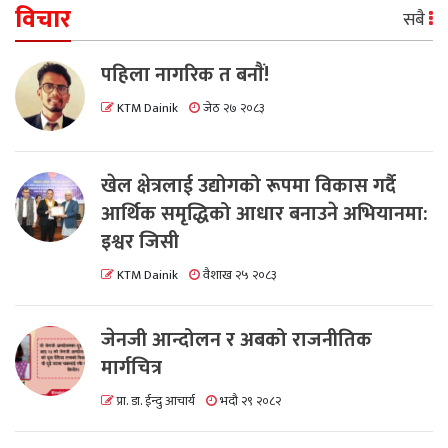
विचार
सबै
पहिला नागरिक त बनाैं!
KTM Dainik
जेठ २७ २०८३
खेल क्षेत्रलाई उद्योगको रूपमा विकास गर्दै
आर्थिक समृद्धिको आधार बनाउने अभियानमा:
इश्वर जिसी
KTM Dainik
वैशाख २५ २०८३
जेनजी आन्दोलन र अबको राजनीतिक
मार्गचित्र
प्रा. डा. ईन्दु आचार्य
भदौ २९ २०८२