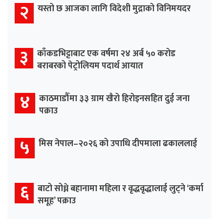
२
यस्तो छ आजका लागि विदेशी मुद्राको विनिमयदर
३
काँकडभिट्टाबाट एक वर्षमा २४ अर्ब ५० करोड
बराबरको पेट्रोलियम पदार्थ आयात
४
काठमाडौँमा ३३ ग्राम खैरो हिरोइनसहित दुई जना
पक्राउ
५
मिस नेपाल–२०२६ को उपाधि दीपमाला ढकाललाई
६
बाटो सोध्ने बहानामा महिला र वृद्धवृद्धालाई लुट्ने ‘कर्मा
समूह’ पक्राउ