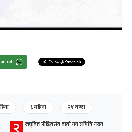
hannel
हिना
६ महिना
२४ घण्टा
२
लघुवित्त पीडितसँग वार्ता गर्न समिति गठन