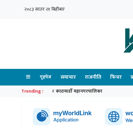
२०८३ साउन २१ बिहीबार
गृहपेज
समाचार
राजनीति
फिचर
प
Trending :
काठमाडौँ महानगरपालिका
#