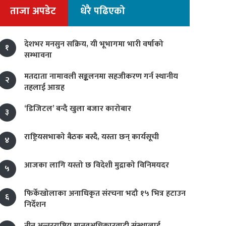
ताजा अपडेट
धेरै पढिएको
देशभर मनसुन सक्रिय, यी भूभागमा भारी वर्षाको
१
सम्भावना
मतदाता नामावली सङ्कलनमा सहजीकरण गर्न स्थानीय
२
तहलाई आग्रह
‘डिजिटल’ बन्दै खुला बजार कारोबार
३
राष्ट्रियसभाको बैठक बस्दै, यस्ता छन् कार्यसूची
४
आजका लागि यस्तो छ विदेशी मुद्राको विनिमयदर
५
फिर्केखोलाका अनाधिकृत संरचना भदौ १५ भित्र हटाउन
६
निर्देशन
तीन अन्तरराष्ट्रिय मानवअधिकारवादी संस्थालाई