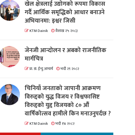
खेल क्षेत्रलाई उद्योगको रूपमा विकास
गर्दै आर्थिक समृद्धिको आधार बनाउने
अभियानमा: इश्वर जिसी
KTM Dainik
वैशाख २५ २०८३
जेनजी आन्दोलन र अबको राजनीतिक
मार्गचित्र
प्रा. डा. ईन्दु आचार्य
भदौ २९ २०८२
चिनियाँ जनताको जापानी आक्रमण
विरुद्दको युद्ध विजय र विश्वफासिष्ट
विरुद्दको युद्द विजयको ८० औं
वार्षिकोत्सव हामीले किन मनाउनुपर्दछ ?
KTM Dainik
भदौ १४ २०८२