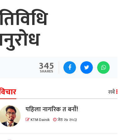
गतिविधि
 अनुरोध
345
SHARES
विचार
सबै
पहिला नागरिक त बनाैं!
KTM Dainik
जेठ २७ २०८३