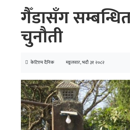
गैँडासँग सम्बन्धि
चुनौती
केटिएम दैनिक
मङ्गलवार, भदौ ३१ २०८२