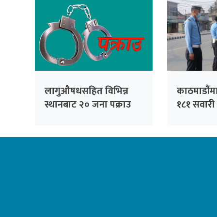
पक्राउ
लागुऔषधसहित विभिन्न
काठमाडौंम
स्थानबाट २० जना पक्राउ
१८१ सवार
कारबाहीमा