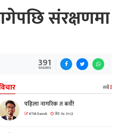
 भागेपछि संरक्षणमा
391
SHARES
विचार
सबै
पहिला नागरिक त बनाैं!
KTM Dainik
जेठ २७ २०८३