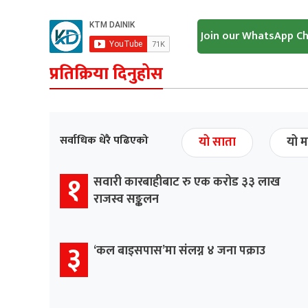
Join our WhatsApp C
प्रतिक्रिया दिनुहोस
सर्वाधिक धेरै पढिएको
यो साता
यो म
१
सवारी कारबाहीबाट रु एक करोड ३३ लाख
राजस्व सङ्कलन
३
‘कल बाइसपास’मा संलग्न ४ जना पक्राउ