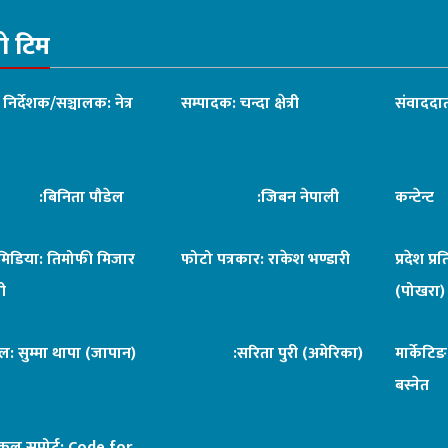
रो टिम
ध निर्देशक/सञ्चालक: नेत्र
सम्पादक: चन्दा क्षेत्री
संवाददात
िनिता पौडेल
:जिबन नेपाली
कन्टेन्
िमिडिया: तिमोफी मिजार
फोटो पत्रकार: राकेश भण्डारी
प्रदेश प्र
ी
(पोखरा)
ल: सुम्मा थापा (जापान)
:सरिता पुरी (अमेरिका)
मार्केटि
बस्नेत
िकल सपोर्ट:
Code for