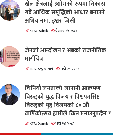
खेल क्षेत्रलाई उद्योगको रूपमा विकास
गर्दै आर्थिक समृद्धिको आधार बनाउने
अभियानमा: इश्वर जिसी
KTM Dainik
वैशाख २५ २०८३
जेनजी आन्दोलन र अबको राजनीतिक
मार्गचित्र
प्रा. डा. ईन्दु आचार्य
भदौ २९ २०८२
चिनियाँ जनताको जापानी आक्रमण
विरुद्दको युद्ध विजय र विश्वफासिष्ट
विरुद्दको युद्द विजयको ८० औं
वार्षिकोत्सव हामीले किन मनाउनुपर्दछ ?
KTM Dainik
भदौ १४ २०८२