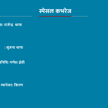
स्पेसल कभरेज
ा: राजेन्द्र थापा
ट : सृजना थापा
तिनिधि: गणेश क्षेत्री
ङ म्यानेजर: किरण