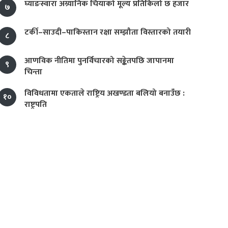
घ्याङस्वारा अग्र्यानिक चियाको मूल्य प्रतिकिलो छ हजार
७
टर्की–साउदी–पाकिस्तान रक्षा सम्झौता विस्तारको तयारी
८
आणविक नीतिमा पुनर्विचारको सङ्केतपछि जापानमा
९
चिन्ता
विविधतामा एकताले राष्ट्रिय अखण्डता बलियो बनाउँछ :
१०
राष्ट्रपति