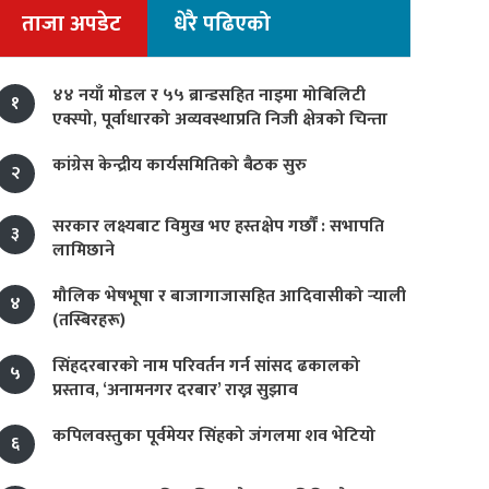
ताजा अपडेट
धेरै पढिएको
४४ नयाँ मोडल र ५५ ब्रान्डसहित नाइमा मोबिलिटी
१
एक्स्पो, पूर्वाधारको अव्यवस्थाप्रति निजी क्षेत्रको चिन्ता
कांग्रेस केन्द्रीय कार्यसमितिको बैठक सुरु
२
सरकार लक्ष्यबाट विमुख भए हस्तक्षेप गर्छौं : सभापति
३
लामिछाने
मौलिक भेषभूषा र बाजागाजासहित आदिवासीको र्‍याली
४
(तस्बिरहरू)
सिंहदरबारको नाम परिवर्तन गर्न सांसद ढकालको
५
प्रस्ताव, ‘अनामनगर दरबार’ राख्न सुझाव
कपिलवस्तुका पूर्वमेयर सिंहको जंगलमा शव भेटियो
६