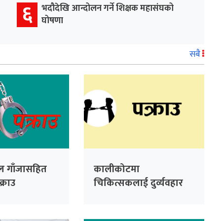
६
भदौदेखि आन्दोलन गर्ने शिक्षक महासंघको
घोषणा
सबै
टल गाँजासहित
कालीकोटमा
्राउ
चिकित्सकलाई दुर्व्यवहार
गरेको आरोपमा तीन जना
पक्राउ