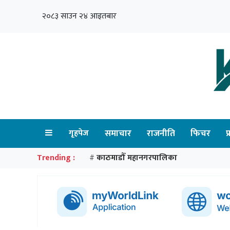
२०८३ साउन २४ आइतबार
गृहपेज
समाचार
राजनीति
फिचर
प
Trending :
काठमाडौँ महानगरपालिका
#