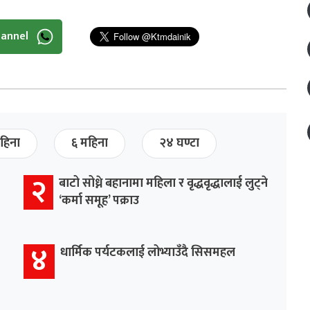
hannel
हिना
६ महिना
२४ घण्टा
२
बाटो सोध्ने बहानामा महिला र वृद्धवृद्धालाई लुट्ने
‘कर्मा समूह’ पक्राउ
४
धार्मिक पर्यटकलाई लोभ्याउँदै सिसमहल