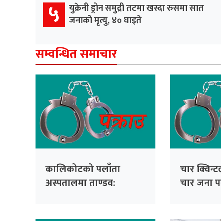
५
युक्रेनी ड्रोन समुद्री तटमा खस्दा रुसमा सात
जनाको मृत्यु, ४० घाइते
सम्वन्धित समाचार
कालिकोटको पलाँता
चार क्विन्
अस्पतालमा ताण्डव:
चार जना पक
चिकित्सक र नर्समाथि
दुर्व्यवहार गर्ने तीन जना