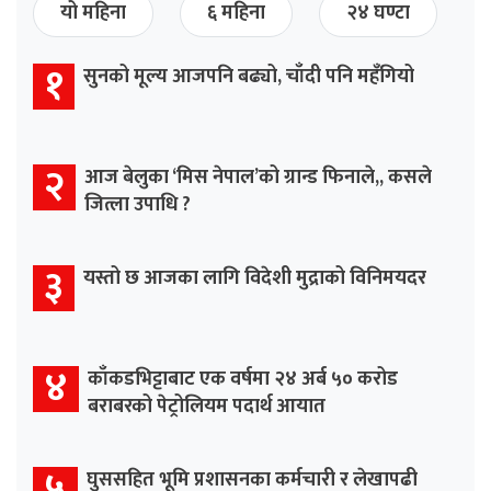
यो महिना
६ महिना
२४ घण्टा
१
सुनको मूल्य आजपनि बढ्यो, चाँदी पनि महँगियो
२
आज बेलुका ‘मिस नेपाल’को ग्रान्ड फिनाले,, कसले
जित्ला उपाधि ?
३
यस्तो छ आजका लागि विदेशी मुद्राको विनिमयदर
४
काँकडभिट्टाबाट एक वर्षमा २४ अर्ब ५० करोड
बराबरको पेट्रोलियम पदार्थ आयात
५
घुससहित भूमि प्रशासनका कर्मचारी र लेखापढी