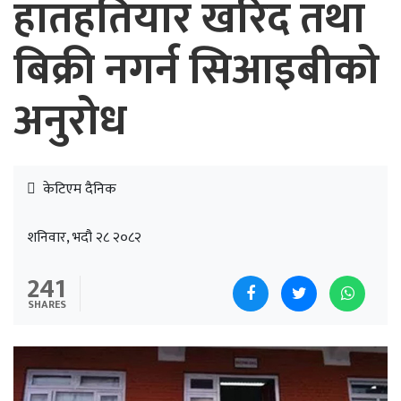
हातहतियार खरिद तथा
बिक्री नगर्न सिआइबीको
अनुरोध
केटिएम दैनिक
शनिवार, भदौ २८ २०८२
241
SHARES