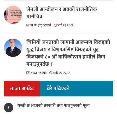
जेनजी आन्दोलन र अबको राजनीतिक
मार्गचित्र
प्रा. डा. ईन्दु आचार्य
भदौ २९ २०८२
चिनियाँ जनताको जापानी आक्रमण विरुद्दको
युद्ध विजय र विश्वफासिष्ट विरुद्दको युद्द
विजयको ८० औं वार्षिकोत्सव हामीले किन
मनाउनुपर्दछ ?
KTM Dainik
भदौ १४ २०८२
ताजा अपडेट
धेरै पढिएको
यस्तो छ आजको तरकारी तथा फलफूलको मूल्य
१