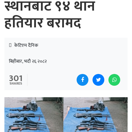
स्थानबाट ९४ थान
हतियार बरामद
केटिएम दैनिक
बिहीबार, भदौ २६ २०८२
301
SHARES