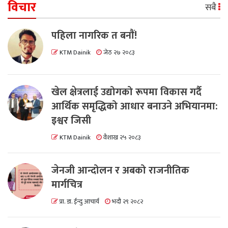
विचार
सबै
पहिला नागरिक त बनाैं!
KTM Dainik
जेठ २७ २०८३
खेल क्षेत्रलाई उद्योगको रूपमा विकास गर्दै
आर्थिक समृद्धिको आधार बनाउने अभियानमा:
इश्वर जिसी
KTM Dainik
वैशाख २५ २०८३
जेनजी आन्दोलन र अबको राजनीतिक
मार्गचित्र
प्रा. डा. ईन्दु आचार्य
भदौ २९ २०८२