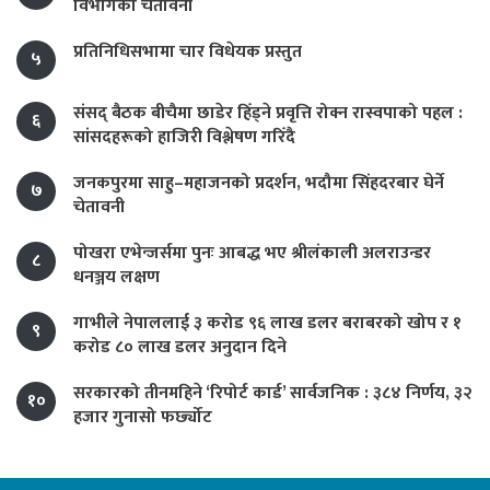
विभागको चेतावनी
प्रतिनिधिसभामा चार विधेयक प्रस्तुत
५
संसद् बैठक बीचैमा छाडेर हिँड्ने प्रवृत्ति रोक्न रास्वपाको पहल :
६
सांसदहरूको हाजिरी विश्लेषण गरिँदै
जनकपुरमा साहु–महाजनको प्रदर्शन, भदौमा सिंहदरबार घेर्ने
७
चेतावनी
पोखरा एभेन्जर्समा पुनः आबद्ध भए श्रीलंकाली अलराउन्डर
८
धनञ्जय लक्षण
गाभीले नेपाललाई ३ करोड ९६ लाख डलर बराबरको खोप र १
९
करोड ८० लाख डलर अनुदान दिने
सरकारको तीनमहिने ‘रिपोर्ट कार्ड’ सार्वजनिक : ३८४ निर्णय, ३२
१०
हजार गुनासो फर्छ्योट