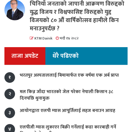
चिनियाँ जनताको जापानी आक्रमण विरुद्दको
युद्ध विजय र विश्वफासिष्ट विरुद्दको युद्द
विजयको ८० औं वार्षिकोत्सव हामीले किन
मनाउनुपर्दछ ?
KTM Dainik
भदौ १४ २०८२
ताजा अपडेट
धेरै पढिएको
भरतपुर अस्पताललाई बिमामार्फत एक वर्षमा एक अर्ब प्राप्त
१
मल किन्न जाँदा भारतको जेल परेका नेपाली किसान ३८
२
दिनपछि थुनामुक्त
आयोगद्वारा एलपी ग्यास आपूर्तिलाई सहज बनाउन आग्रह
३
एलपीजी ग्यास लुकाएर बिक्री गर्नेलाई कडा कारबाही गर्ने
४