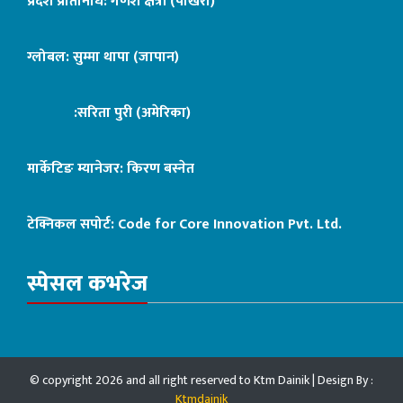
प्रदेश प्रतिनिधि: गणेश क्षेत्री (पोखरा)
ग्लोबल: सुम्मा थापा (जापान)
:सरिता पुरी (अमेरिका)
मार्केटिङ म्यानेजर: किरण बस्नेत
टेक्निकल सपोर्ट:
Code for Core Innovation Pvt. Ltd.
स्पेसल कभरेज
© copyright 2026 and all right reserved to Ktm Dainik | Design By :
Ktmdainik