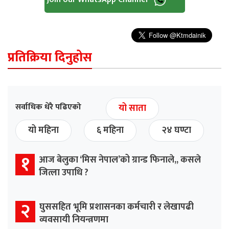
प्रतिक्रिया दिनुहोस
सर्वाधिक धेरै पढिएको
यो साता
यो महिना
६ महिना
२४ घण्टा
१
आज बेलुका ‘मिस नेपाल’को ग्रान्ड फिनाले,, कसले
जित्ला उपाधि ?
२
घुससहित भूमि प्रशासनका कर्मचारी र लेखापढी
व्यवसायी नियन्त्रणमा