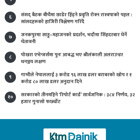
संसद् बैठक बीचैमा छाडेर हिँड्ने प्रवृत्ति रोक्न रास्वपाको पहल :
६
सांसदहरूको हाजिरी विश्लेषण गरिँदै
जनकपुरमा साहु–महाजनको प्रदर्शन, भदौमा सिंहदरबार घेर्ने
७
चेतावनी
पोखरा एभेन्जर्समा पुनः आबद्ध भए श्रीलंकाली अलराउन्डर
८
धनञ्जय लक्षण
गाभीले नेपाललाई ३ करोड ९६ लाख डलर बराबरको खोप र १
९
करोड ८० लाख डलर अनुदान दिने
सरकारको तीनमहिने ‘रिपोर्ट कार्ड’ सार्वजनिक : ३८४ निर्णय, ३२
१०
हजार गुनासो फर्छ्योट