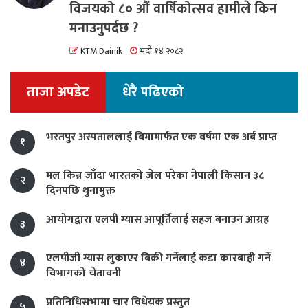
विजयको ८० औं वार्षिकोत्सव हामीले किन
मनाउनुपर्दछ ?
KTM Dainik
भदौ १४ २०८२
ताजा अपडेट
धेरै पढिएको
भरतपुर अस्पताललाई बिमामार्फत एक वर्षमा एक अर्ब प्राप्त
१
मल किन्न जाँदा भारतको जेल परेका नेपाली किसान ३८
२
दिनपछि थुनामुक्त
आयोगद्वारा एलपी ग्यास आपूर्तिलाई सहज बनाउन आग्रह
३
एलपीजी ग्यास लुकाएर बिक्री गर्नेलाई कडा कारबाही गर्ने
४
विभागको चेतावनी
प्रतिनिधिसभामा चार विधेयक प्रस्तुत
५