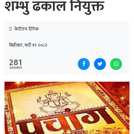
शम्भु ढकाल नियुक्त
केटिएम दैनिक
बिहीबार, भदौ १९ २०८२
281
SHARES