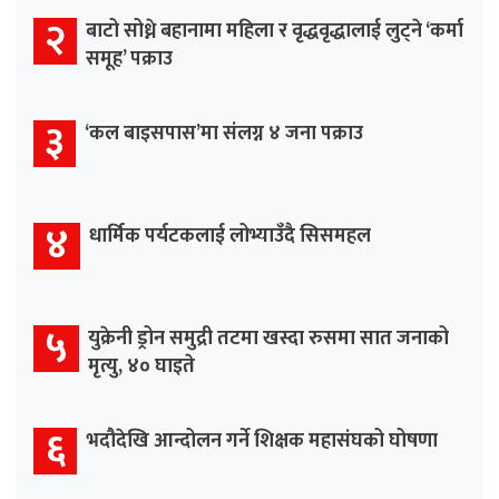
२
बाटो सोध्ने बहानामा महिला र वृद्धवृद्धालाई लुट्ने ‘कर्मा
समूह’ पक्राउ
३
‘कल बाइसपास’मा संलग्न ४ जना पक्राउ
४
धार्मिक पर्यटकलाई लोभ्याउँदै सिसमहल
५
युक्रेनी ड्रोन समुद्री तटमा खस्दा रुसमा सात जनाको
मृत्यु, ४० घाइते
६
भदौदेखि आन्दोलन गर्ने शिक्षक महासंघको घोषणा