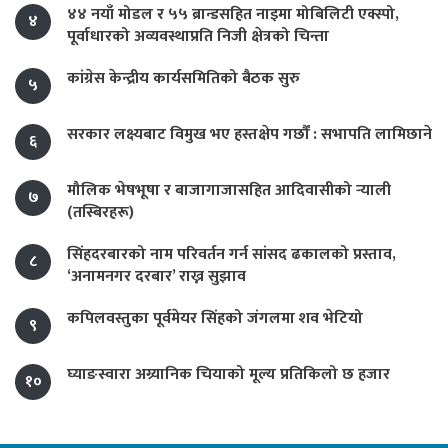
४४ नयाँ मोडल र ५५ ब्रान्डसहित नाइमा मोबिलिटी एक्स्पो,
४
पूर्वाधारको अव्यवस्थाप्रति निजी क्षेत्रको चिन्ता
कांग्रेस केन्द्रीय कार्यसमितिको बैठक सुरु
५
सरकार लक्ष्यबाट विमुख भए हस्तक्षेप गर्छौं : सभापति लामिछाने
६
मौलिक भेषभूषा र बाजागाजासहित आदिवासीको र्‍याली
७
(तस्बिरहरू)
सिंहदरबारको नाम परिवर्तन गर्न सांसद ढकालको प्रस्ताव,
८
‘अनामनगर दरबार’ राख्न सुझाव
कपिलवस्तुका पूर्वमेयर सिंहको जंगलमा शव भेटियो
९
घ्याङस्वारा अग्र्यानिक चियाको मूल्य प्रतिकिलो छ हजार
१०