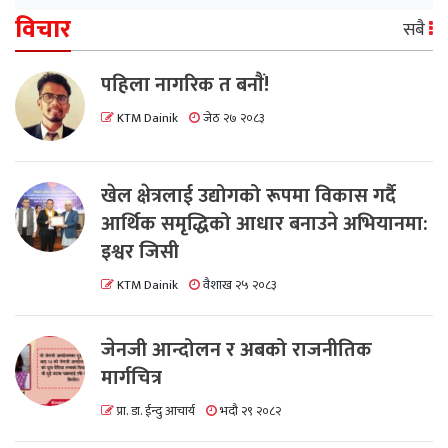
विचार
सबै
पहिला नागरिक त बनाैं!
KTM Dainik
जेठ २७ २०८३
खेल क्षेत्रलाई उद्योगको रूपमा विकास गर्दै
आर्थिक समृद्धिको आधार बनाउने अभियानमा:
इश्वर जिसी
KTM Dainik
वैशाख २५ २०८३
जेनजी आन्दोलन र अबको राजनीतिक
मार्गचित्र
प्रा. डा. ईन्दु आचार्य
भदौ २९ २०८२