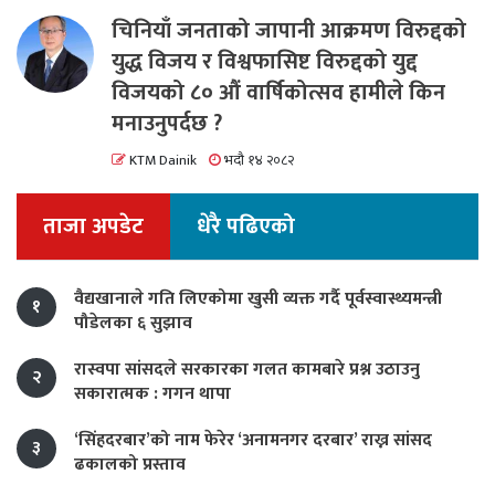
चिनियाँ जनताको जापानी आक्रमण विरुद्दको
युद्ध विजय र विश्वफासिष्ट विरुद्दको युद्द
विजयको ८० औं वार्षिकोत्सव हामीले किन
मनाउनुपर्दछ ?
KTM Dainik
भदौ १४ २०८२
ताजा अपडेट
धेरै पढिएको
वैद्यखानाले गति लिएकोमा खुसी व्यक्त गर्दै पूर्वस्वास्थ्यमन्त्री
१
पौडेलका ६ सुझाव
रास्वपा सांसदले सरकारका गलत कामबारे प्रश्न उठाउनु
२
सकारात्मक : गगन थापा
‘सिंहदरबार’को नाम फेरेर ‘अनामनगर दरबार’ राख्न सांसद
३
ढकालको प्रस्ताव