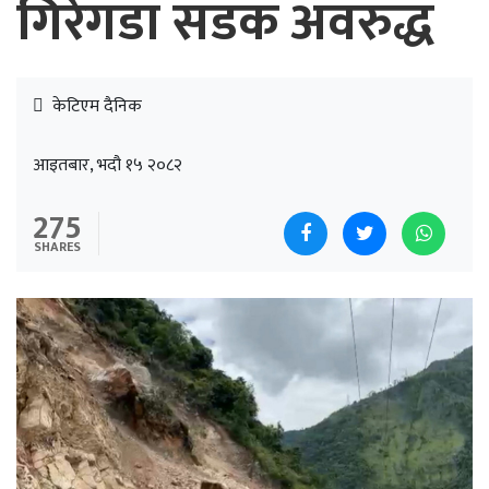
गिरेगडा सडक अवरुद्ध
केटिएम दैनिक
आइतबार, भदौ १५ २०८२
275
SHARES