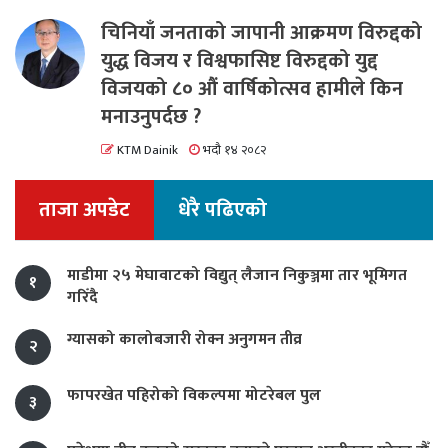
चिनियाँ जनताको जापानी आक्रमण विरुद्दको
युद्ध विजय र विश्वफासिष्ट विरुद्दको युद्द
विजयको ८० औं वार्षिकोत्सव हामीले किन
मनाउनुपर्दछ ?
KTM Dainik
भदौ १४ २०८२
ताजा अपडेट
धेरै पढिएको
माडीमा २५ मेघावाटको विद्युत् लैजान निकुञ्जमा तार भूमिगत
१
गरिँदै
ग्यासको कालोबजारी रोक्न अनुगमन तीव्र
२
फापरखेत पहिरोको विकल्पमा मोटरेबल पुल
३