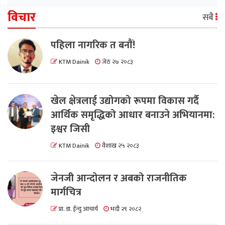
विचार
सबै
पहिला नागरिक त बनाैं!
KTM Dainik
जेठ २७ २०८३
खेल क्षेत्रलाई उद्योगको रूपमा विकास गर्दै
आर्थिक समृद्धिको आधार बनाउने अभियानमा:
इश्वर जिसी
KTM Dainik
वैशाख २५ २०८३
जेनजी आन्दोलन र अबको राजनीतिक
मार्गचित्र
प्रा. डा. ईन्दु आचार्य
भदौ २९ २०८२