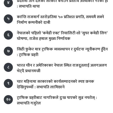
प्रदेशमा तीन दलको सरकार बनाउने प्रस्ताव अस्वीकार गरेका हौँ
४
: सभापति थापा
कान्ति राजमार्ग स्तरोन्नतिमा ५० प्रतिशत प्रगति, समयमै सक्ने
५
निर्माण कम्पनीको दाबी
नेपालको पहिलो ‘कमेडी एक्ट’ रियालिटी शो ‘सुपर कमेडी लिग’
६
घोषणा, राजेश हमाल मुख्य निर्णायक
सिठी फुकेर मात्र ट्राफिक व्यवस्थापन र दुर्घटना न्यूनीकरण हुँदैन
७
: ट्राफिक प्रहरी
भारत चीन र अमेरिकाका नेपाल स्थित राजदूतलाई अलगअलग
८
भेट्दै प्रधानमन्त्री
चार महिनामा सरकारको कार्यसम्पादनको स्पष्ट छनक
९
देखिनुपर्थ्यो : सभापति लामिछाने
ट्राफिक प्रहरीबाट नागरिकले दुःख पाएको सुन्न नपरोस् :
१०
सभापति गजुरेल