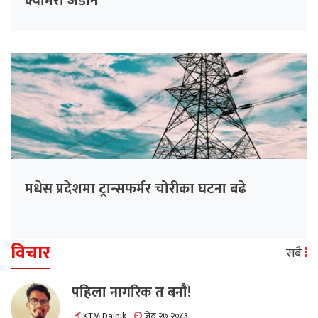
क्यामरा जडान
मधेस प्रदेशमा ट्रान्सफर्मर चोरीका घटना बढे
विचार
सबै
पहिला नागरिक त बनाैं!
KTM Dainik
जेठ २७ २०८३