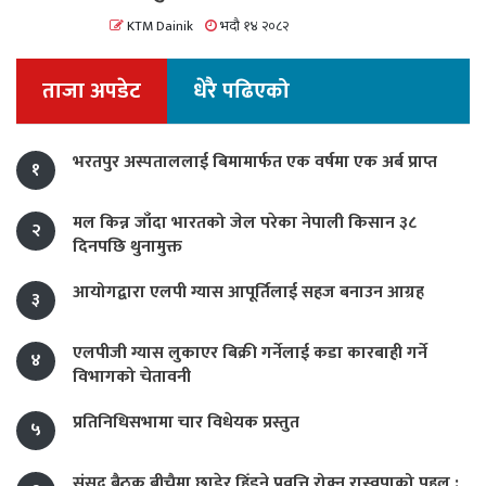
KTM Dainik
भदौ १४ २०८२
ताजा अपडेट
धेरै पढिएको
भरतपुर अस्पताललाई बिमामार्फत एक वर्षमा एक अर्ब प्राप्त
१
मल किन्न जाँदा भारतको जेल परेका नेपाली किसान ३८
२
दिनपछि थुनामुक्त
आयोगद्वारा एलपी ग्यास आपूर्तिलाई सहज बनाउन आग्रह
३
एलपीजी ग्यास लुकाएर बिक्री गर्नेलाई कडा कारबाही गर्ने
४
विभागको चेतावनी
प्रतिनिधिसभामा चार विधेयक प्रस्तुत
५
संसद् बैठक बीचैमा छाडेर हिँड्ने प्रवृत्ति रोक्न रास्वपाको पहल :