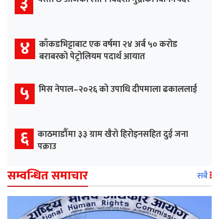
३
४
काँकडभिट्टाबाट एक वर्षमा २४ अर्ब ५० करोड
बराबरको पेट्रोलियम पदार्थ आयात
५
मिस नेपाल–२०२६ को उपाधि दीपमाला ढकाललाई
६
काठमाडौँमा ३३ ग्राम खैरो हिरोइनसहित दुई जना
पक्राउ
सम्वन्धित समाचार
सबै