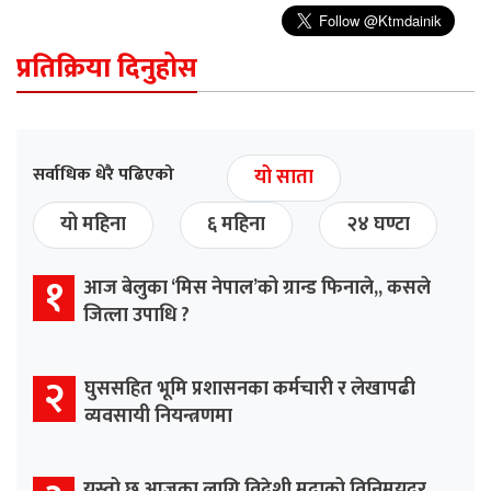
प्रतिक्रिया दिनुहोस
सर्वाधिक धेरै पढिएको
यो साता
यो महिना
६ महिना
२४ घण्टा
१
आज बेलुका ‘मिस नेपाल’को ग्रान्ड फिनाले,, कसले
जित्ला उपाधि ?
२
घुससहित भूमि प्रशासनका कर्मचारी र लेखापढी
व्यवसायी नियन्त्रणमा
यस्तो छ आजका लागि विदेशी मुद्राको विनिमयदर