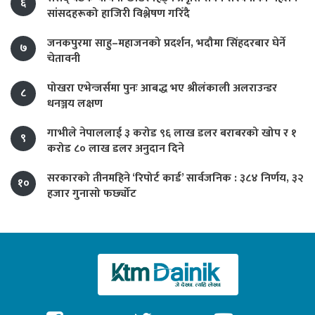
६
सांसदहरूको हाजिरी विश्लेषण गरिँदै
जनकपुरमा साहु–महाजनको प्रदर्शन, भदौमा सिंहदरबार घेर्ने
७
चेतावनी
पोखरा एभेन्जर्समा पुनः आबद्ध भए श्रीलंकाली अलराउन्डर
८
धनञ्जय लक्षण
गाभीले नेपाललाई ३ करोड ९६ लाख डलर बराबरको खोप र १
९
करोड ८० लाख डलर अनुदान दिने
सरकारको तीनमहिने ‘रिपोर्ट कार्ड’ सार्वजनिक : ३८४ निर्णय, ३२
१०
हजार गुनासो फर्छ्योट