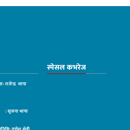
स्पेसल कभरेज
ा: राजेन्द्र थापा
ट : सृजना थापा
तिनिधि: गणेश क्षेत्री