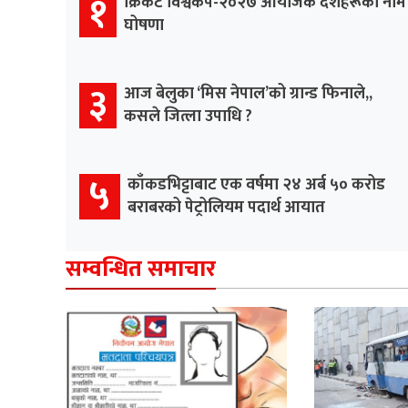
१
क्रिकेट विश्वकप-२०२७ आयोजक देशहरूको नाम
घोषणा
३
आज बेलुका ‘मिस नेपाल’को ग्रान्ड फिनाले,,
कसले जित्ला उपाधि ?
५
काँकडभिट्टाबाट एक वर्षमा २४ अर्ब ५० करोड
बराबरको पेट्रोलियम पदार्थ आयात
सम्वन्धित समाचार