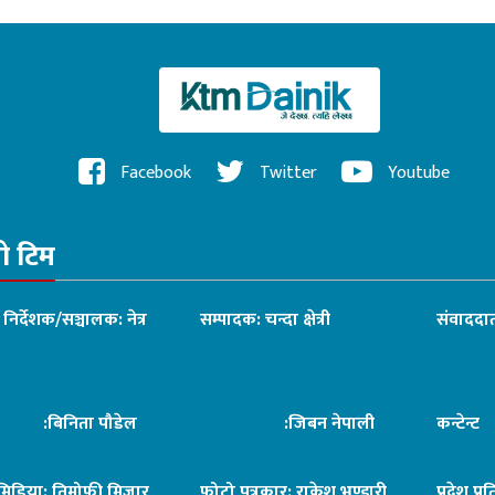
Facebook
Twitter
Youtube
रो टिम
ध निर्देशक/सञ्चालक: नेत्र
सम्पादक: चन्दा क्षेत्री
संवाददात
िनिता पौडेल
:जिबन नेपाली
कन्टेन्
िमिडिया: तिमोफी मिजार
फोटो पत्रकार: राकेश भण्डारी
प्रदेश प्र