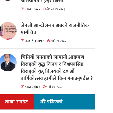
अभियानमा: इश्वर जिसी
KTM Dainik
वैशाख २५ २०८३
जेनजी आन्दोलन र अबको राजनीतिक
मार्गचित्र
प्रा. डा. ईन्दु आचार्य
भदौ २९ २०८२
चिनियाँ जनताको जापानी आक्रमण
विरुद्दको युद्ध विजय र विश्वफासिष्ट
विरुद्दको युद्द विजयको ८० औं
वार्षिकोत्सव हामीले किन मनाउनुपर्दछ ?
KTM Dainik
भदौ १४ २०८२
ताजा अपडेट
धेरै पढिएको