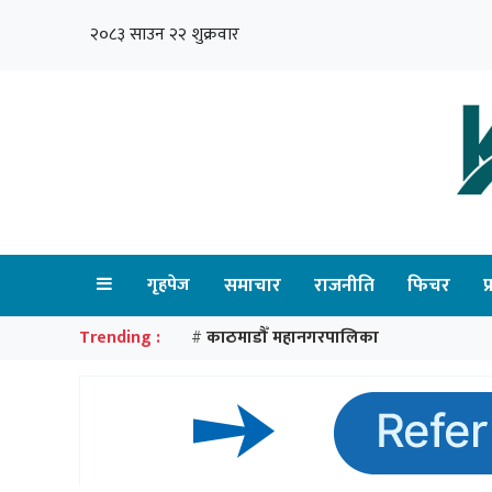
२०८३ साउन २२ शुक्रवार
गृहपेज
समाचार
राजनीति
फिचर
प
Trending :
काठमाडौँ महानगरपालिका
#