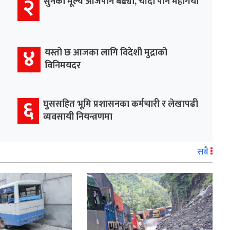
२
सुनको मूल्य आजपनि बढ्यो, चाँदी पनि महँगियो
४
यस्तो छ आजका लागि विदेशी मुद्राको
विनिमयदर
६
घुससहित भूमि प्रशासनका कर्मचारी र लेखापढी
व्यवसायी नियन्त्रणमा
सबै