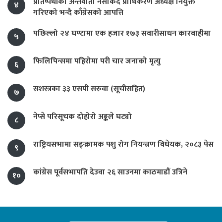
प्रतिष्पर्धीको अन्तर्वार्ता नसकिँदै प्राधिकरण अध्यक्ष नियुक्त
४
गरिएको भन्दै काँग्रेसको आपत्ति
पछिल्लो २४ घण्टामा एक हजार १७३ सवारीसाधन कारबाहीमा
५
फिलिपिन्समा पहिरोमा परी चार जनाको मृत्यु
६
सशस्त्रका ३३ एसपी सरुवा (सूचीसहित)
७
नेप्से परिसूचक दोहोरो अङ्कले घट्यो
८
राष्ट्रियसभामा सङ्क्रामक पशु रोग नियन्त्रण विधेयक, २०८३ पेस
९
कांग्रेस पूर्वसभापति देउवा २६ साउनमा काठमाडौं उत्रिने
१०