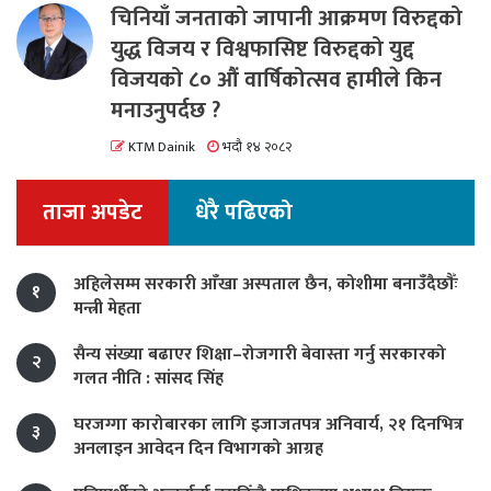
चिनियाँ जनताको जापानी आक्रमण विरुद्दको
युद्ध विजय र विश्वफासिष्ट विरुद्दको युद्द
विजयको ८० औं वार्षिकोत्सव हामीले किन
मनाउनुपर्दछ ?
KTM Dainik
भदौ १४ २०८२
ताजा अपडेट
धेरै पढिएको
अहिलेसम्म सरकारी आँखा अस्पताल छैन, कोशीमा बनाउँदैछौँः
१
मन्त्री मेहता
सैन्य संख्या बढाएर शिक्षा–रोजगारी बेवास्ता गर्नु सरकारको
२
गलत नीति : सांसद सिंह
घरजग्गा कारोबारका लागि इजाजतपत्र अनिवार्य, २१ दिनभित्र
३
अनलाइन आवेदन दिन विभागको आग्रह