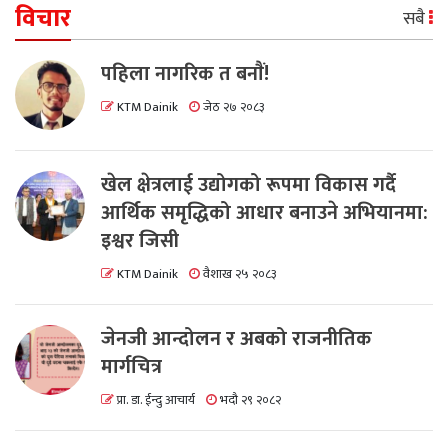
विचार
सबै
पहिला नागरिक त बनाैं!
KTM Dainik
जेठ २७ २०८३
खेल क्षेत्रलाई उद्योगको रूपमा विकास गर्दै
आर्थिक समृद्धिको आधार बनाउने अभियानमा:
इश्वर जिसी
KTM Dainik
वैशाख २५ २०८३
जेनजी आन्दोलन र अबको राजनीतिक
मार्गचित्र
प्रा. डा. ईन्दु आचार्य
भदौ २९ २०८२