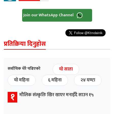
Join our WhatsApp Channel
प्रतिक्रिया दिनुहोस
सर्वाधिक धेरै पढिएको
यो साता
यो महिना
६ महिना
२४ घण्टा
१
मौलिक संस्कृतिः खिर खाएर मनाइँदै साउन १५