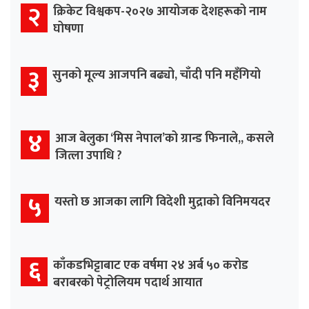
२
क्रिकेट विश्वकप-२०२७ आयोजक देशहरूको नाम
घोषणा
३
सुनको मूल्य आजपनि बढ्यो, चाँदी पनि महँगियो
४
आज बेलुका ‘मिस नेपाल’को ग्रान्ड फिनाले,, कसले
जित्ला उपाधि ?
५
यस्तो छ आजका लागि विदेशी मुद्राको विनिमयदर
६
काँकडभिट्टाबाट एक वर्षमा २४ अर्ब ५० करोड
बराबरको पेट्रोलियम पदार्थ आयात