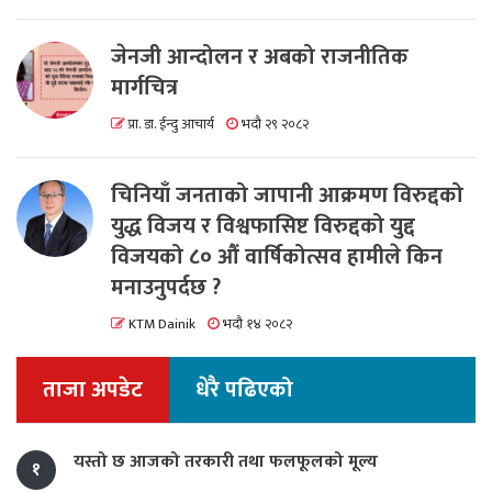
जेनजी आन्दोलन र अबको राजनीतिक
मार्गचित्र
प्रा. डा. ईन्दु आचार्य
भदौ २९ २०८२
चिनियाँ जनताको जापानी आक्रमण विरुद्दको
युद्ध विजय र विश्वफासिष्ट विरुद्दको युद्द
विजयको ८० औं वार्षिकोत्सव हामीले किन
मनाउनुपर्दछ ?
KTM Dainik
भदौ १४ २०८२
ताजा अपडेट
धेरै पढिएको
यस्तो छ आजको तरकारी तथा फलफूलको मूल्य
१