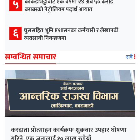
५
काँकडभिट्टाबाट एक वर्षमा २४ अर्ब ५० करोड
बराबरको पेट्रोलियम पदार्थ आयात
६
घुससहित भूमि प्रशासनका कर्मचारी र लेखापढी
व्यवसायी नियन्त्रणमा
सम्वन्धित समाचार
सबै
करदाता प्रोत्साहन कार्यक्रमः शुक्रबार उपहार घोषणा
गरिने, एक जनालाई १० लाख रुपैयाँ