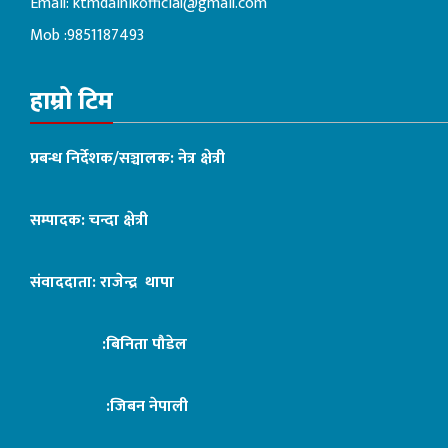
Email:
ktmdainikofficial@gmail.com
Mob :9851187493
हाम्रो टिम
प्रबन्ध निर्देशक/सञ्चालक: नेत्र क्षेत्री
सम्पादक: चन्दा क्षेत्री
संवाददाता: राजेन्द्र थापा
:बिनिता पौडेल
:जिबन नेपाली