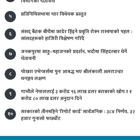
विभागको चेतावनी
प्रतिनिधिसभामा चार विधेयक प्रस्तुत
५
संसद् बैठक बीचैमा छाडेर हिँड्ने प्रवृत्ति रोक्न रास्वपाको पहल :
६
सांसदहरूको हाजिरी विश्लेषण गरिँदै
जनकपुरमा साहु–महाजनको प्रदर्शन, भदौमा सिंहदरबार घेर्ने
७
चेतावनी
पोखरा एभेन्जर्समा पुनः आबद्ध भए श्रीलंकाली अलराउन्डर
८
धनञ्जय लक्षण
गाभीले नेपाललाई ३ करोड ९६ लाख डलर बराबरको खोप र १
९
करोड ८० लाख डलर अनुदान दिने
सरकारको तीनमहिने ‘रिपोर्ट कार्ड’ सार्वजनिक : ३८४ निर्णय, ३२
१०
हजार गुनासो फर्छ्योट