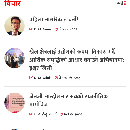
विचार
सबै
पहिला नागरिक त बनाैं!
KTM Dainik
जेठ २७ २०८३
खेल क्षेत्रलाई उद्योगको रूपमा विकास गर्दै
आर्थिक समृद्धिको आधार बनाउने अभियानमा:
इश्वर जिसी
KTM Dainik
वैशाख २५ २०८३
जेनजी आन्दोलन र अबको राजनीतिक
मार्गचित्र
प्रा. डा. ईन्दु आचार्य
भदौ २९ २०८२