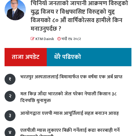
चिनियाँ जनताको जापानी आक्रमण विरुद्दको
युद्ध विजय र विश्वफासिष्ट विरुद्दको युद्द
विजयको ८० औं वार्षिकोत्सव हामीले किन
मनाउनुपर्दछ ?
KTM Dainik
भदौ १४ २०८२
ताजा अपडेट
धेरै पढिएको
भरतपुर अस्पताललाई बिमामार्फत एक वर्षमा एक अर्ब प्राप्त
१
मल किन्न जाँदा भारतको जेल परेका नेपाली किसान ३८
२
दिनपछि थुनामुक्त
आयोगद्वारा एलपी ग्यास आपूर्तिलाई सहज बनाउन आग्रह
३
एलपीजी ग्यास लुकाएर बिक्री गर्नेलाई कडा कारबाही गर्ने
४