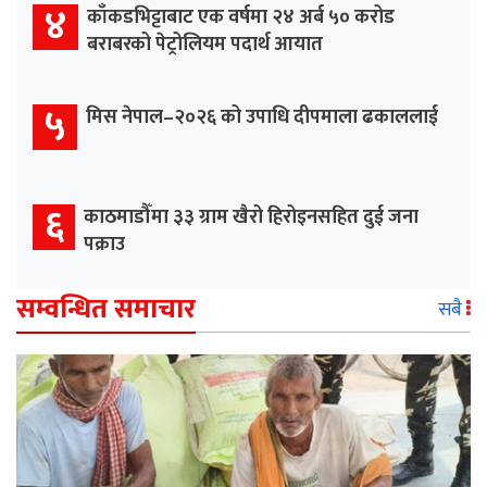
४
काँकडभिट्टाबाट एक वर्षमा २४ अर्ब ५० करोड
बराबरको पेट्रोलियम पदार्थ आयात
५
मिस नेपाल–२०२६ को उपाधि दीपमाला ढकाललाई
६
काठमाडौँमा ३३ ग्राम खैरो हिरोइनसहित दुई जना
पक्राउ
सम्वन्धित समाचार
सबै