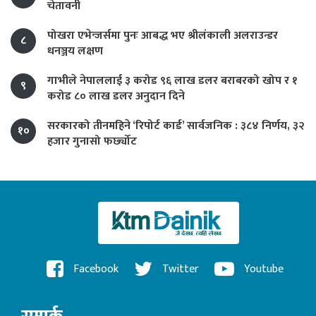
चेतावनी
पोखरा एभेन्जर्समा पुनः आबद्ध भए श्रीलंकाली अलराउन्डर
८
धनञ्जय लक्षण
गाभीले नेपाललाई ३ करोड ९६ लाख डलर बराबरको खोप र १
९
करोड ८० लाख डलर अनुदान दिने
सरकारको तीनमहिने ‘रिपोर्ट कार्ड’ सार्वजनिक : ३८४ निर्णय, ३२
१०
हजार गुनासो फर्छ्योट
Facebook
Twitter
Youtube