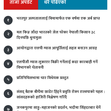
ताजा अपडेट
धेरै पढिएको
भरतपुर अस्पताललाई बिमामार्फत एक वर्षमा एक अर्ब प्राप्त
१
मल किन्न जाँदा भारतको जेल परेका नेपाली किसान ३८
२
दिनपछि थुनामुक्त
आयोगद्वारा एलपी ग्यास आपूर्तिलाई सहज बनाउन आग्रह
३
एलपीजी ग्यास लुकाएर बिक्री गर्नेलाई कडा कारबाही गर्ने
४
विभागको चेतावनी
प्रतिनिधिसभामा चार विधेयक प्रस्तुत
५
संसद् बैठक बीचैमा छाडेर हिँड्ने प्रवृत्ति रोक्न रास्वपाको पहल :
६
सांसदहरूको हाजिरी विश्लेषण गरिँदै
जनकपुरमा साहु–महाजनको प्रदर्शन, भदौमा सिंहदरबार घेर्ने
७