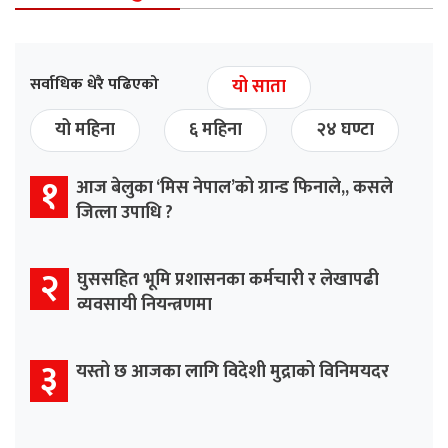
सर्वाधिक धेरै पढिएको
यो साता
यो महिना
६ महिना
२४ घण्टा
१
आज बेलुका ‘मिस नेपाल’को ग्रान्ड फिनाले,, कसले
जित्ला उपाधि ?
२
घुससहित भूमि प्रशासनका कर्मचारी र लेखापढी
व्यवसायी नियन्त्रणमा
३
यस्तो छ आजका लागि विदेशी मुद्राको विनिमयदर