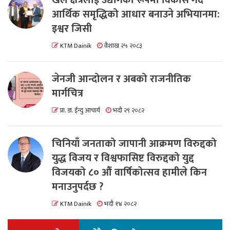
खेल क्षेत्रलाई उद्योगको रूपमा विकास गर्दै
आर्थिक समृद्धिको आधार बनाउने अभियानमा:
इश्वर जिसी
KTM Dainik
वैशाख २५ २०८३
जेनजी आन्दोलन र अबको राजनीतिक
मार्गचित्र
प्रा. डा. ईन्दु आचार्य
भदौ २९ २०८२
चिनियाँ जनताको जापानी आक्रमण विरुद्दको
युद्ध विजय र विश्वफासिष्ट विरुद्दको युद्द
विजयको ८० औं वार्षिकोत्सव हामीले किन
मनाउनुपर्दछ ?
KTM Dainik
भदौ १४ २०८२