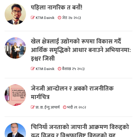
पहिला नागरिक त बनाैं!
KTM Dainik
जेठ २७ २०८३
खेल क्षेत्रलाई उद्योगको रूपमा विकास गर्दै
आर्थिक समृद्धिको आधार बनाउने अभियानमा:
इश्वर जिसी
KTM Dainik
वैशाख २५ २०८३
जेनजी आन्दोलन र अबको राजनीतिक
मार्गचित्र
प्रा. डा. ईन्दु आचार्य
भदौ २९ २०८२
चिनियाँ जनताको जापानी आक्रमण विरुद्दको
युद्ध विजय र विश्वफासिष्ट विरुद्दको युद्द