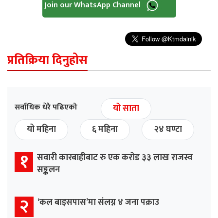
Join our WhatsApp Channel
प्रतिक्रिया दिनुहोस
सर्वाधिक धेरै पढिएको
यो साता
यो महिना
६ महिना
२४ घण्टा
१
सवारी कारबाहीबाट रु एक करोड ३३ लाख राजस्व
सङ्कलन
२
‘कल बाइसपास’मा संलग्न ४ जना पक्राउ