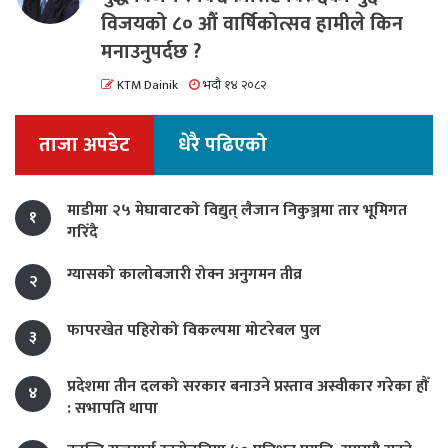
विजयको ८० औं वार्षिकोत्सव हामीले किन
मनाउनुपर्दछ ?
KTM Dainik
भदौ १४ २०८२
ताजा अपडेट
धेरै पढिएको
माडीमा २५ मेघावाटको विद्युत् लैजान निकुञ्जमा तार भूमिगत
१
गरिँदै
ग्यासको कालोबजारी रोक्न अनुगमन तीव्र
२
फापरखेत पहिरोको विकल्पमा मोटरेबल पुल
३
प्रदेशमा तीन दलको सरकार बनाउने प्रस्ताव अस्वीकार गरेका हौँ
४
: सभापति थापा