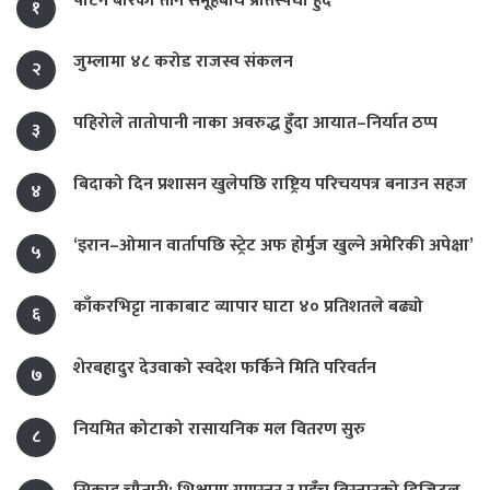
पाटन बारका तीन समूहबीच प्रतिस्पर्धा हुँदै
१
जुम्लामा ४८ करोड राजस्व संकलन
२
पहिरोले तातोपानी नाका अवरुद्ध हुँदा आयात–निर्यात ठप्प
३
बिदाको दिन प्रशासन खुलेपछि राष्ट्रिय परिचयपत्र बनाउन सहज
४
‘इरान–ओमान वार्तापछि स्ट्रेट अफ होर्मुज खुल्ने अमेरिकी अपेक्षा’
५
काँकरभिट्टा नाकाबाट व्यापार घाटा ४० प्रतिशतले बढ्यो
६
शेरबहादुर देउवाको स्वदेश फर्किने मिति परिवर्तन
७
नियमित कोटाको रासायनिक मल वितरण सुरु
८