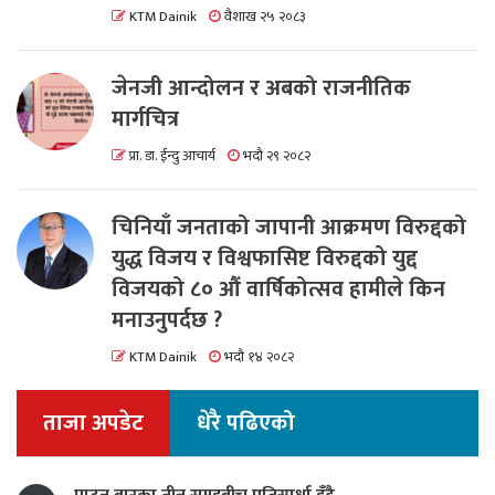
KTM Dainik
वैशाख २५ २०८३
जेनजी आन्दोलन र अबको राजनीतिक
मार्गचित्र
प्रा. डा. ईन्दु आचार्य
भदौ २९ २०८२
चिनियाँ जनताको जापानी आक्रमण विरुद्दको
युद्ध विजय र विश्वफासिष्ट विरुद्दको युद्द
विजयको ८० औं वार्षिकोत्सव हामीले किन
मनाउनुपर्दछ ?
KTM Dainik
भदौ १४ २०८२
ताजा अपडेट
धेरै पढिएको