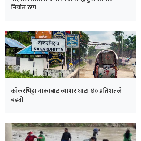
निर्यात ठप्प
काँकरभिट्टा नाकाबाट व्यापार घाटा ४० प्रतिशतले
बढ्यो