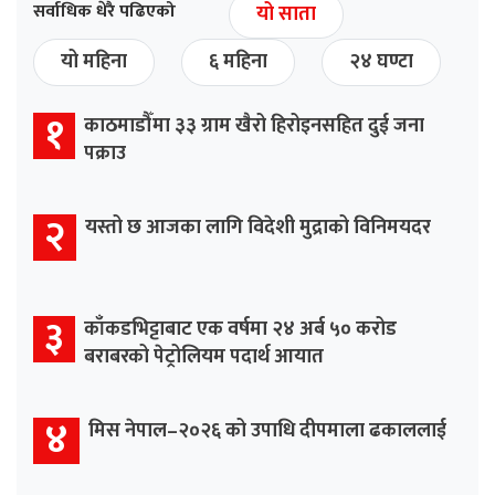
सर्वाधिक धेरै पढिएको
यो साता
यो महिना
६ महिना
२४ घण्टा
१
काठमाडौँमा ३३ ग्राम खैरो हिरोइनसहित दुई जना
पक्राउ
२
यस्तो छ आजका लागि विदेशी मुद्राको विनिमयदर
३
काँकडभिट्टाबाट एक वर्षमा २४ अर्ब ५० करोड
बराबरको पेट्रोलियम पदार्थ आयात
४
मिस नेपाल–२०२६ को उपाधि दीपमाला ढकाललाई