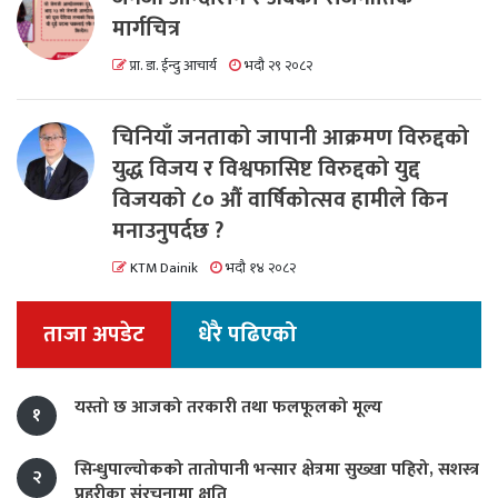
मार्गचित्र
प्रा. डा. ईन्दु आचार्य
भदौ २९ २०८२
चिनियाँ जनताको जापानी आक्रमण विरुद्दको
युद्ध विजय र विश्वफासिष्ट विरुद्दको युद्द
विजयको ८० औं वार्षिकोत्सव हामीले किन
मनाउनुपर्दछ ?
KTM Dainik
भदौ १४ २०८२
ताजा अपडेट
धेरै पढिएको
यस्तो छ आजको तरकारी तथा फलफूलको मूल्य
१
सिन्धुपाल्चोकको तातोपानी भन्सार क्षेत्रमा सुख्खा पहिरो, सशस्त्र
२
प्रहरीका संरचनामा क्षति