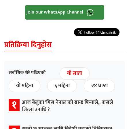
Join our WhatsApp Channel
प्रतिक्रिया दिनुहोस
सर्वाधिक धेरै पढिएको
यो साता
यो महिना
६ महिना
२४ घण्टा
१
आज बेलुका ‘मिस नेपाल’को ग्रान्ड फिनाले,, कसले
जित्ला उपाधि ?