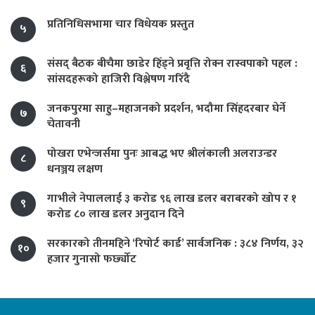
प्रतिनिधिसभामा चार विधेयक प्रस्तुत
५
संसद् बैठक बीचैमा छाडेर हिँड्ने प्रवृत्ति रोक्न रास्वपाको पहल :
६
सांसदहरूको हाजिरी विश्लेषण गरिँदै
जनकपुरमा साहु–महाजनको प्रदर्शन, भदौमा सिंहदरबार घेर्ने
७
चेतावनी
पोखरा एभेन्जर्समा पुनः आबद्ध भए श्रीलंकाली अलराउन्डर
८
धनञ्जय लक्षण
गाभीले नेपाललाई ३ करोड ९६ लाख डलर बराबरको खोप र १
९
करोड ८० लाख डलर अनुदान दिने
सरकारको तीनमहिने ‘रिपोर्ट कार्ड’ सार्वजनिक : ३८४ निर्णय, ३२
१०
हजार गुनासो फर्छ्योट