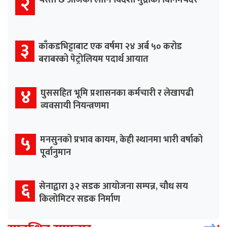
२
यस्तो छ आजका लागि विदेशी मुद्राको विनिमयदर
३
काँकडभिट्टाबाट एक वर्षमा २४ अर्ब ५० करोड
बराबरको पेट्रोलियम पदार्थ आयात
४
घुससहित भूमि प्रशासनका कर्मचारी र लेखापढी
व्यवसायी नियन्त्रणमा
५
मनसुनको प्रभाव कायम, केही स्थानमा भारी वर्षाको
पूर्वानुमान
६
सेनाद्वारा ३२ सडक आयोजना सम्पन्न, चौध सय
किलोमिटर सडक निर्माण