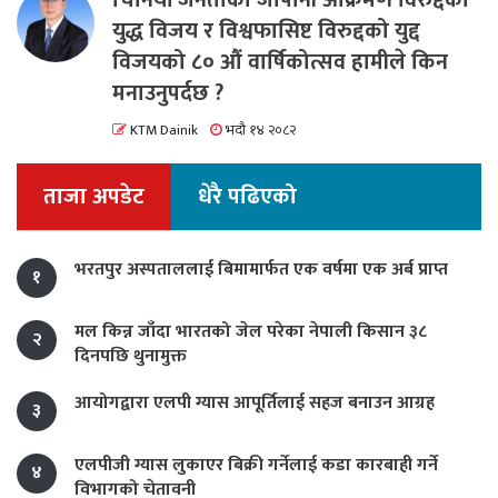
चिनियाँ जनताको जापानी आक्रमण विरुद्दको
युद्ध विजय र विश्वफासिष्ट विरुद्दको युद्द
विजयको ८० औं वार्षिकोत्सव हामीले किन
मनाउनुपर्दछ ?
KTM Dainik
भदौ १४ २०८२
ताजा अपडेट
धेरै पढिएको
भरतपुर अस्पताललाई बिमामार्फत एक वर्षमा एक अर्ब प्राप्त
१
मल किन्न जाँदा भारतको जेल परेका नेपाली किसान ३८
२
दिनपछि थुनामुक्त
आयोगद्वारा एलपी ग्यास आपूर्तिलाई सहज बनाउन आग्रह
३
एलपीजी ग्यास लुकाएर बिक्री गर्नेलाई कडा कारबाही गर्ने
४
विभागको चेतावनी