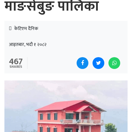
माङसेबुङ पालिका
केटिएम दैनिक
आइतबार, भदौ १ २०८२
467
SHARES