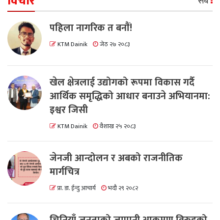
विचार
सबै
पहिला नागरिक त बनाैं!
KTM Dainik
जेठ २७ २०८३
खेल क्षेत्रलाई उद्योगको रूपमा विकास गर्दै
आर्थिक समृद्धिको आधार बनाउने अभियानमा:
इश्वर जिसी
KTM Dainik
वैशाख २५ २०८३
जेनजी आन्दोलन र अबको राजनीतिक
मार्गचित्र
प्रा. डा. ईन्दु आचार्य
भदौ २९ २०८२