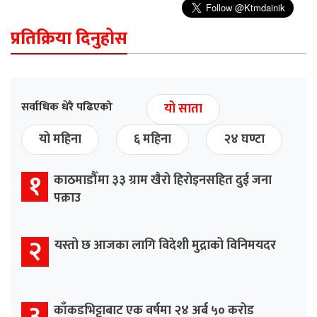
प्रतिक्रिया दिनुहोस
सर्वाधिक धेरै पढिएको
यो साता
यो महिना
६ महिना
२४ घण्टा
१
काठमाडौँमा ३३ ग्राम खैरो हिरोइनसहित दुई जना
पक्राउ
२
यस्तो छ आजका लागि विदेशी मुद्राको विनिमयदर
३
काँकडभिट्टाबाट एक वर्षमा २४ अर्ब ५० करोड