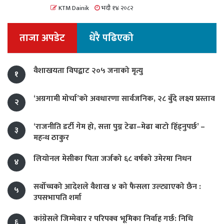
KTM Dainik
भदौ १४ २०८२
ताजा अपडेट
धेरै पढिएको
वैशाखयता विपद्बाट २०५ जनाको मृत्यु
१
‘अग्रगामी मोर्चा’को अवधारणा सार्वजनिक, २८ बुँदे लक्ष्य प्रस्ताव
२
‘राजनीति डर्टी गेम हो, सत्ता पुग्न टेढा–मेढा बाटो हिँड्नुपर्छ’ –
३
महन्थ ठाकुर
लियोनल मेसीका पिता जर्जको ६८ वर्षको उमेरमा निधन
४
सर्वोच्चको आदेशले वैशाख ४ को फैसला उल्ट्याएको छैन :
५
उपसभापति शर्मा
कांग्रेसले जिम्मेवार र परिपक्व भूमिका निर्वाह गर्छ: निधि
६