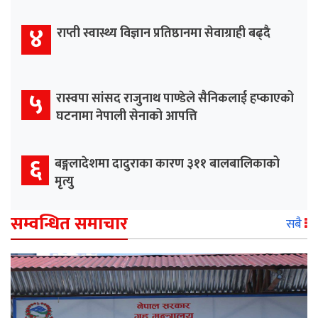
४
राप्ती स्वास्थ्य विज्ञान प्रतिष्ठानमा सेवाग्राही बढ्दै
५
रास्वपा सांसद राजुनाथ पाण्डेले सैनिकलाई हप्काएको
घटनामा नेपाली सेनाको आपत्ति
६
बङ्गलादेशमा दादुराका कारण ३११ बालबालिकाको
मृत्यु
सम्वन्धित समाचार
सबै