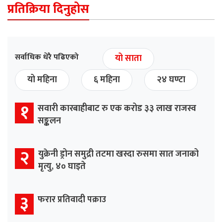
प्रतिक्रिया दिनुहोस
सर्वाधिक धेरै पढिएको
यो साता
यो महिना
६ महिना
२४ घण्टा
१
सवारी कारबाहीबाट रु एक करोड ३३ लाख राजस्व
सङ्कलन
२
युक्रेनी ड्रोन समुद्री तटमा खस्दा रुसमा सात जनाको
मृत्यु, ४० घाइते
३
फरार प्रतिवादी पक्राउ