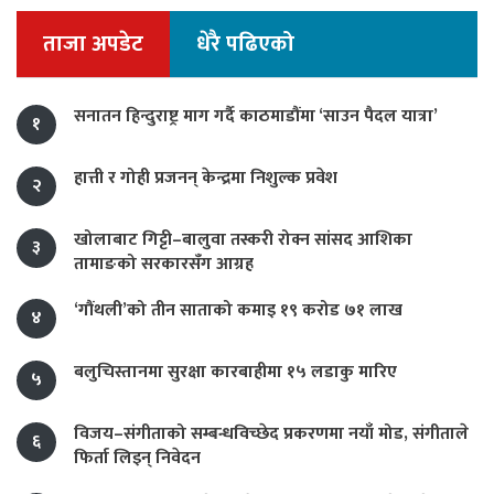
ताजा अपडेट
धेरै पढिएको
सनातन हिन्दुराष्ट्र माग गर्दै काठमाडौंमा ‘साउन पैदल यात्रा’
१
हात्ती र गोही प्रजनन् केन्द्रमा निशुल्क प्रवेश
२
खोलाबाट गिट्टी–बालुवा तस्करी रोक्न सांसद आशिका
३
तामाङको सरकारसँग आग्रह
‘गौंथली’को तीन साताको कमाइ १९ करोड ७१ लाख
४
बलुचिस्तानमा सुरक्षा कारबाहीमा १५ लडाकु मारिए
५
विजय–संगीताको सम्बन्धविच्छेद प्रकरणमा नयाँ मोड, संगीता‍ले
६
फिर्ता लिइन् निवेदन