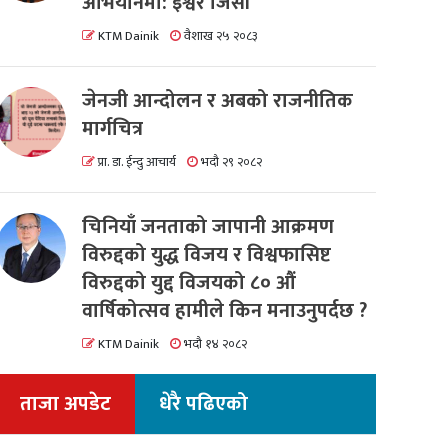
अभियानमा: इश्वर जिसी
KTM Dainik
वैशाख २५ २०८३
जेनजी आन्दोलन र अबको राजनीतिक
मार्गचित्र
प्रा. डा. ईन्दु आचार्य
भदौ २९ २०८२
चिनियाँ जनताको जापानी आक्रमण
विरुद्दको युद्ध विजय र विश्वफासिष्ट
विरुद्दको युद्द विजयको ८० औं
वार्षिकोत्सव हामीले किन मनाउनुपर्दछ ?
KTM Dainik
भदौ १४ २०८२
ताजा अपडेट
धेरै पढिएको