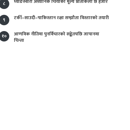
घ्याङस्वारा अग्र्यानिक चियाको मूल्य प्रतिकिलो छ हजार
८
टर्की–साउदी–पाकिस्तान रक्षा सम्झौता विस्तारको तयारी
९
आणविक नीतिमा पुनर्विचारको सङ्केतपछि जापानमा
१०
चिन्ता