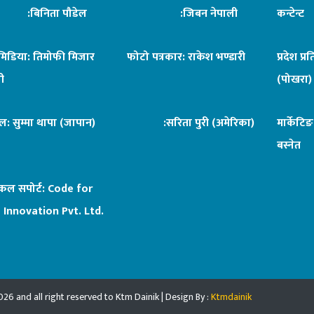
िनिता पौडेल
:जिबन नेपाली
कन्टेन्
िमिडिया: तिमोफी मिजार
फोटो पत्रकार: राकेश भण्डारी
प्रदेश प्र
ी
(पोखरा)
ल: सुम्मा थापा (जापान)
:सरिता पुरी (अमेरिका)
मार्केटि
बस्नेत
िकल सपोर्ट:
Code for
 Innovation Pvt. Ltd.
26 and all right reserved to Ktm Dainik | Design By :
Ktmdainik