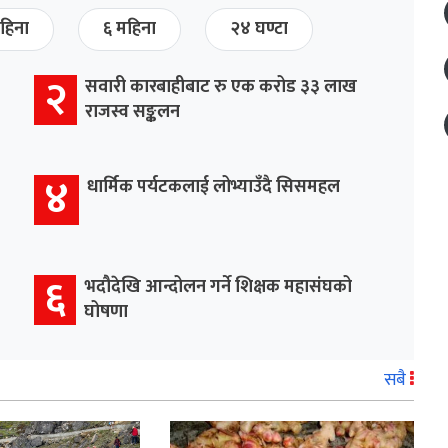
हिना
६ महिना
२४ घण्टा
२
सवारी कारबाहीबाट रु एक करोड ३३ लाख
राजस्व सङ्कलन
४
धार्मिक पर्यटकलाई लोभ्याउँदै सिसमहल
६
भदौदेखि आन्दोलन गर्ने शिक्षक महासंघको
घोषणा
सबै