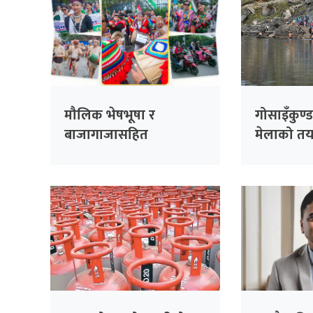
मौलिक भेषभूषा र
गोसाइँकुण्ड
बाजागाजासहित
मेलाको तय
आदिवासीको र्‍याली
(तस्बिरहरू)