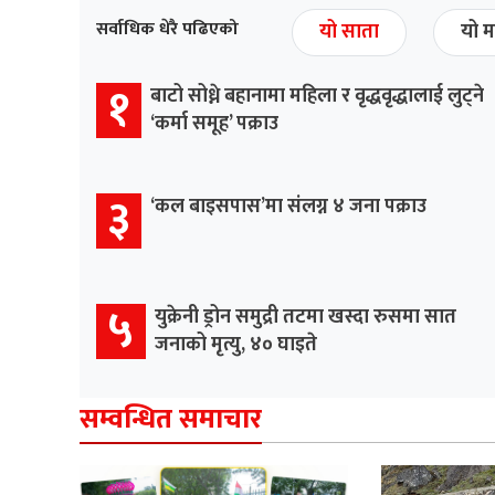
सर्वाधिक धेरै पढिएको
यो साता
यो म
१
बाटो सोध्ने बहानामा महिला र वृद्धवृद्धालाई लुट्ने
‘कर्मा समूह’ पक्राउ
३
‘कल बाइसपास’मा संलग्न ४ जना पक्राउ
५
युक्रेनी ड्रोन समुद्री तटमा खस्दा रुसमा सात
जनाको मृत्यु, ४० घाइते
सम्वन्धित समाचार