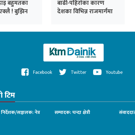
िहाइ बहुमतका
बाढी-पहिराेका कारण
ी एक्लै ! बुझिन
देशका विभिन्न राजमार्गमा
देऊ कसैले !!
यातायात प्रभावित
राई
Facebook
Twitter
Youtube
रो टिम
ध निर्देशक/सञ्चालक: नेत्र
सम्पादक: चन्दा क्षेत्री
संवाददात