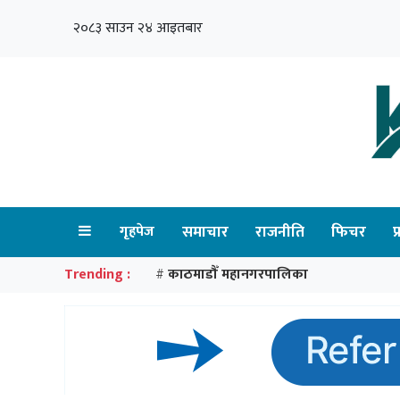
२०८३ साउन २४ आइतबार
गृहपेज
समाचार
राजनीति
फिचर
प
Trending :
काठमाडौँ महानगरपालिका
#