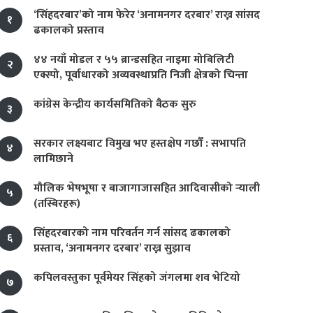
‘सिंहदरबार’को नाम फेरेर ‘अनामनगर दरबार’ राख्न सांसद
१
ढकालको प्रस्ताव
४४ नयाँ मोडल र ५५ ब्रान्डसहित नाइमा मोबिलिटी
२
एक्स्पो, पूर्वाधारको अव्यवस्थाप्रति निजी क्षेत्रको चिन्ता
कांग्रेस केन्द्रीय कार्यसमितिको बैठक सुरु
३
सरकार लक्ष्यबाट विमुख भए हस्तक्षेप गर्छौं : सभापति
४
लामिछाने
मौलिक भेषभूषा र बाजागाजासहित आदिवासीको र्‍याली
५
(तस्बिरहरू)
सिंहदरबारको नाम परिवर्तन गर्न सांसद ढकालको
६
प्रस्ताव, ‘अनामनगर दरबार’ राख्न सुझाव
कपिलवस्तुका पूर्वमेयर सिंहको जंगलमा शव भेटियो
७