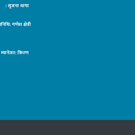
ट : सृजना थापा
तिनिधि: गणेश क्षेत्री
ङ म्यानेजर: किरण