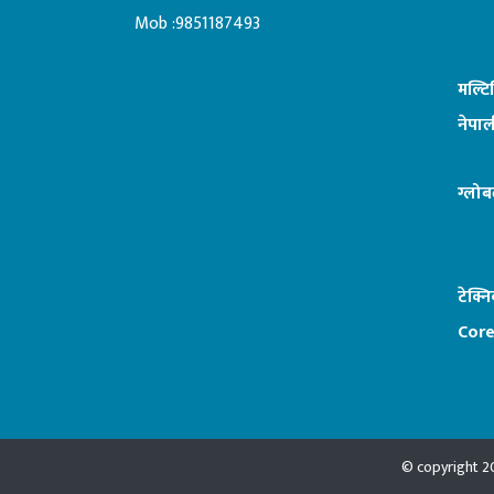
:ब
Mob :9851187493
मल्ट
नेपाल
ग्लोब
टेक्न
Core
© copyright 20