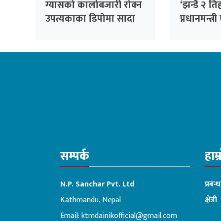
ग्यासको कालोबजारी रोक्न
‘झन्डै २ त
उपत्यकाका डिपोमा सादा
प्रधानमन्त्र
पोसाकका प्रहरी खटाइने
मैले, बुझाइ
;योगेश भट्ट
सम्पर्क
हाम्
N.P. Sanchar Pvt. Ltd
प्रबन्
Kathmandu, Nepal
क्षेत्री
Email:
ktmdainikofficial@gmail.com