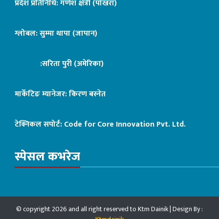
प्रदेश प्रतिनिधि: गणेश क्षेत्री (पोखरा)
ग्लोबल: सुम्मा थापा (जापान)
:सरिता पुरी (अमेरिका)
मार्केटिङ म्यानेजर: किरण बस्नेत
टेक्निकल सपोर्ट:
Code for Core Innovation Pvt. Ltd.
स्पेसल कभरेज
© copyright 2026 and all right reserved to Ktm Dainik | Design By :