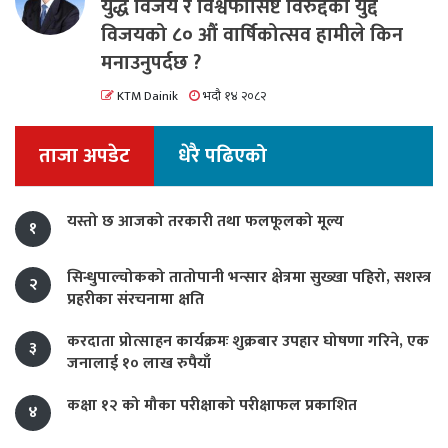
युद्ध विजय र विश्वफासिष्ट विरुद्दको युद्द
विजयको ८० औं वार्षिकोत्सव हामीले किन
मनाउनुपर्दछ ?
KTM Dainik
भदौ १४ २०८२
ताजा अपडेट
धेरै पढिएको
यस्तो छ आजको तरकारी तथा फलफूलको मूल्य
१
सिन्धुपाल्चोकको तातोपानी भन्सार क्षेत्रमा सुख्खा पहिरो, सशस्त्र
२
प्रहरीका संरचनामा क्षति
करदाता प्रोत्साहन कार्यक्रमः शुक्रबार उपहार घोषणा गरिने, एक
३
जनालाई १० लाख रुपैयाँ
कक्षा १२ को मौका परीक्षाको परीक्षाफल प्रकाशित
४