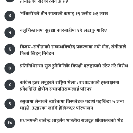
तामाङको सरकारसँग आग्रह
‘गौंथली’को तीन साताको कमाइ १९ करोड ७१ लाख
४
बलुचिस्तानमा सुरक्षा कारबाहीमा १५ लडाकु मारिए
५
विजय–संगीताको सम्बन्धविच्छेद प्रकरणमा नयाँ मोड, संगीता‍ले
६
फिर्ता लिइन् निवेदन
प्रतिनिधिसभा सुरु हुनेवित्तिकै विपक्षी दलहरूको उठेर गरे विरोध
७
कांग्रेस इतर समूहको राष्ट्रिय भेला : शशाङकको हस्ताक्षरमा
८
प्रदेशदेखि क्षेत्रीय सभापतिसम्मलाई परिपत्र
रसुवामा सेनाको ब्यारेकमा विस्फोटक पदार्थ पड्किँदा ५ जना
९
घाइते, उद्धारका लागि हेलिकप्टर परिचालन
प्रधानमन्त्री बालेन्द्र शाहसँग भारतीय राजदूत श्रीवास्तवको भेट
१०