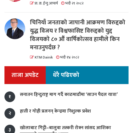
प्रा. डा. ईन्दु आचार्य
भदौ २९ २०८२
चिनियाँ जनताको जापानी आक्रमण विरुद्दको
युद्ध विजय र विश्वफासिष्ट विरुद्दको युद्द
विजयको ८० औं वार्षिकोत्सव हामीले किन
मनाउनुपर्दछ ?
KTM Dainik
भदौ १४ २०८२
ताजा अपडेट
धेरै पढिएको
सनातन हिन्दुराष्ट्र माग गर्दै काठमाडौंमा ‘साउन पैदल यात्रा’
१
हात्ती र गोही प्रजनन् केन्द्रमा निशुल्क प्रवेश
२
खोलाबाट गिट्टी–बालुवा तस्करी रोक्न सांसद आशिका
३