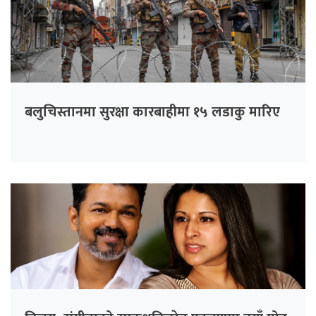
बलुचिस्तानमा सुरक्षा कारबाहीमा १५ लडाकु मारिए