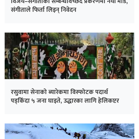
विजय–संगीताको सम्बन्धविच्छेद प्रकरणमा नयाँ मोड,
संगीता‍ले फिर्ता लिइन् निवेदन
रसुवामा सेनाको ब्यारेकमा विस्फोटक पदार्थ
पड्किँदा ५ जना घाइते, उद्धारका लागि हेलिकप्टर
परिचालन