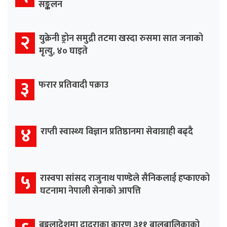
सङ्कलन
२
युक्रेनी ड्रोन समुद्री तटमा खस्दा रुसमा सात जनाको
मृत्यु, ४० घाइते
३
फरार प्रतिवादी पक्राउ
४
राप्ती स्वास्थ्य विज्ञान प्रतिष्ठानमा सेवाग्राही बढ्दै
५
रास्वपा सांसद राजुनाथ पाण्डेले सैनिकलाई हप्काएको
घटनामा नेपाली सेनाको आपत्ति
बङ्गलादेशमा दादुराका कारण ३११ बालबालिकाको